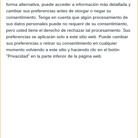
forma alternativa, puede acceder a información más detallada y
cambiar sus preferencias antes de otorgar o negar su
consentimiento.
Tenga en cuenta que algún procesamiento de
sus datos personales puede no requerir de su consentimiento,
pero usted tiene el derecho de rechazar tal procesamiento. Sus
preferencias se aplicarán solo a este sitio web. Puede cambiar
sus preferencias o retirar su consentimiento en cualquier
momento volviendo a este sitio y haciendo clic en el botón
Y aunque otros equipos científicos han usado este
"Privacidad" en la parte inferior de la página web.
método desde mediados de la década de 1990,
CARMENES ha sido el primero en el uso de velocidad
de radiales para estudiar enanas rojas, más débiles y
frías que el Sol, "y un tipo de estrellas que hay que
observar en una longitud de onda distinta", apunta.
Desde entonces, CARMENES ha estudiado 17
planetas conocidos y ha descubierto otros 59
planetas cercanos al Sistema Solar
pero "con un plus
muy interesante: CARMENES estudia las estrellas más
frías y que, por lo tanto, se encuentran a menor
distancia del Sistema Solar", es decir, permite descubrir