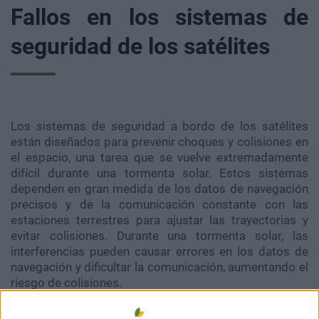
Fallos en los sistemas de
seguridad de los satélites
Los sistemas de seguridad a bordo de los satélites
están diseñados para prevenir choques y colisiones en
el espacio, una tarea que se vuelve extremadamente
difícil durante una tormenta solar. Estos sistemas
dependen en gran medida de los datos de navegación
precisos y de la comunicación constante con las
estaciones terrestres para ajustar las trayectorias y
evitar colisiones. Durante una tormenta solar, las
interferencias pueden causar errores en los datos de
navegación y dificultar la comunicación, aumentando el
riesgo de colisiones.
El software a bordo de los satélites que maneja estas