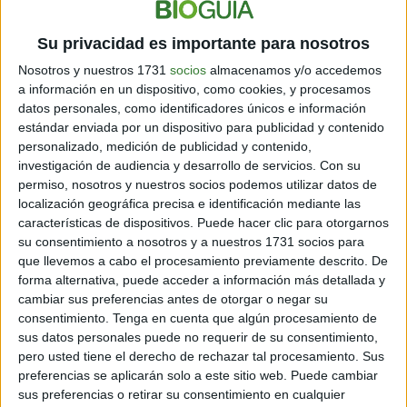
tareas de prevención de colisiones también puede
verse comprometido. Las partículas de alta energía
Su privacidad es importante para nosotros
pueden causar "errores de un solo evento" (SEU) en los
Nosotros y nuestros 1731
socios
almacenamos y/o accedemos
sistemas electrónicos del satélite, lo que puede llevar a
a información en un dispositivo, como cookies, y procesamos
comportamientos anómalos o fallos en el sistema. Un
datos personales, como identificadores únicos e información
SEU ocurre cuando una partícula cargada altera
estándar enviada por un dispositivo para publicidad y contenido
temporalmente el estado de un bit en un circuito
personalizado, medición de publicidad y contenido,
digital, lo que puede provocar errores en los cálculos y
investigación de audiencia y desarrollo de servicios.
Con su
en la toma de decisiones automática del satélite.
permiso, nosotros y nuestros socios podemos utilizar datos de
localización geográfica precisa e identificación mediante las
En situaciones extremas, una tormenta solar podría
características de dispositivos. Puede hacer clic para otorgarnos
dejar fuera de servicio los sistemas de propulsión del
su consentimiento a nosotros y a nuestros 1731 socios para
satélite, que son esenciales para realizar maniobras de
que llevemos a cabo el procesamiento previamente descrito. De
corrección de órbita y evitar colisiones. Sin la
forma alternativa, puede acceder a información más detallada y
capacidad de ajustar su trayectoria, un satélite dañado
cambiar sus preferencias antes de otorgar o negar su
o incapacitado se convierte en un peligro para otros
consentimiento.
Tenga en cuenta que algún procesamiento de
satélites en órbita, aumentando el riesgo de choques y
sus datos personales puede no requerir de su consentimiento,
la proliferación de desechos espaciales. La gestión de
pero usted tiene el derecho de rechazar tal procesamiento. Sus
este riesgo es un desafío constante para las agencias
preferencias se aplicarán solo a este sitio web. Puede cambiar
espaciales y las empresas de satélites, que deben
sus preferencias o retirar su consentimiento en cualquier