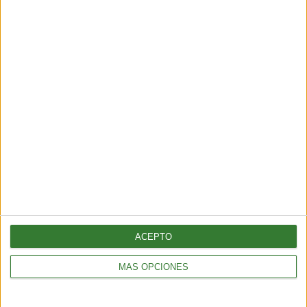
BIENESTAR
¿Cómo elegir una opción eficiente para calefaccionar tu hogar
sin gastar de más?
5 min
| 2026-04-13 18:56
ACEPTO
MÁS OPCIONES
BIENESTAR
Batido post entrenamiento: cómo recuperar energía después