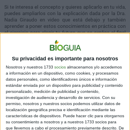
Si te interesa el concepto y quieres aplicarlo en tu vida,
puedes ampliarlos con la explicación dada por la Dra.
Nadia Giraudo en video que está debajo y también
aprender a poner estos conocimientos en práctica con
el ejercicio para elegir tu futuro que se explica al final
del video. Para leer más sobre la
Medicina cuerpo
mente alma
, sigue el enlace.
Su privacidad es importante para nosotros
Nosotros y nuestros 1733
socios
almacenamos y/o accedemos
a información en un dispositivo, como cookies, y procesamos
datos personales, como identificadores únicos e información
estándar enviada por un dispositivo para publicidad y contenido
personalizado, medición de publicidad y contenido,
investigación de audiencia y desarrollo de servicios.
Con su
permiso, nosotros y nuestros socios podemos utilizar datos de
localización geográfica precisa e identificación mediante las
características de dispositivos. Puede hacer clic para otorgarnos
su consentimiento a nosotros y a nuestros 1733 socios para
que llevemos a cabo el procesamiento previamente descrito. De