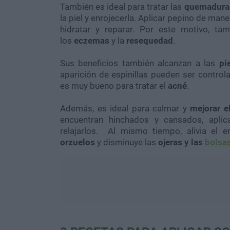
También es ideal para tratar las
quemaduras
la piel y enrojecerla. Aplicar pepino de man
hidratar y reparar. Por este motivo, t
los
eczemas
y la
resequedad
.
Sus beneficios también alcanzan a las
pi
aparición de espinillas pueden ser control
es muy bueno para tratar el
acné
.
Además, es ideal para calmar y
mejorar e
encuentran hinchados y cansados, aplic
relajarlos. Al mismo tiempo, alivia el 
orzuelos
y disminuye las
ojeras y las
bolsa