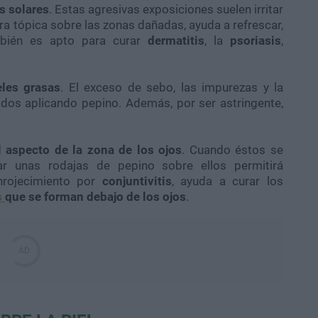
 solares
. Estas agresivas exposiciones suelen irritar
era tópica sobre las zonas dañadas, ayuda a refrescar,
ambién es apto para curar
dermatitis
, la
psoriasis
,
eles grasas
. El exceso de sebo, las impurezas y la
ados aplicando pepino. Además, por ser astringente,
l aspecto de la zona de los ojos
. Cuando éstos se
ar unas rodajas de pepino sobre ellos permitirá
enrojecimiento por
conjuntivitis
, ayuda a curar los
s
que se forman debajo de los ojos
.