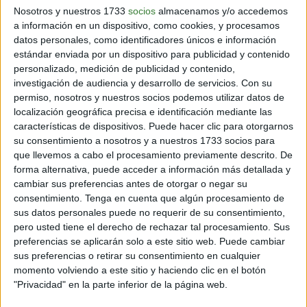
en Asia.
Nosotros y nuestros 1733
socios
almacenamos y/o accedemos
a información en un dispositivo, como cookies, y procesamos
Por su parte,
el virusdel Zika
, que tiene efectos
datos personales, como identificadores únicos e información
neurológicos graves y de largo plazo en bebésde
estándar enviada por un dispositivo para publicidad y contenido
madres infectadas durante el embarazo.
personalizado, medición de publicidad y contenido,
investigación de audiencia y desarrollo de servicios.
Con su
permiso, nosotros y nuestros socios podemos utilizar datos de
localización geográfica precisa e identificación mediante las
características de dispositivos. Puede hacer clic para otorgarnos
su consentimiento a nosotros y a nuestros 1733 socios para
que llevemos a cabo el procesamiento previamente descrito. De
forma alternativa, puede acceder a información más detallada y
cambiar sus preferencias antes de otorgar o negar su
consentimiento.
Tenga en cuenta que algún procesamiento de
sus datos personales puede no requerir de su consentimiento,
pero usted tiene el derecho de rechazar tal procesamiento. Sus
preferencias se aplicarán solo a este sitio web. Puede cambiar
sus preferencias o retirar su consentimiento en cualquier
momento volviendo a este sitio y haciendo clic en el botón
"Privacidad" en la parte inferior de la página web.