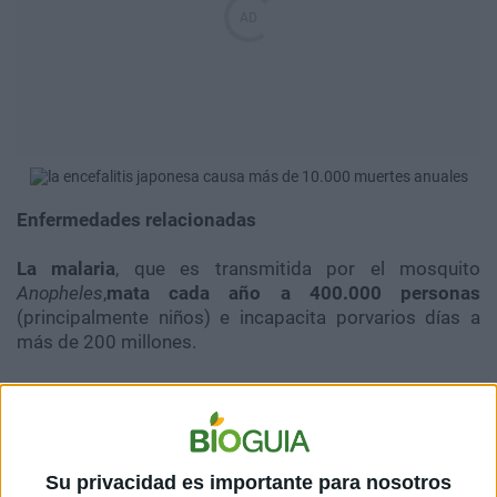
Enfermedades relacionadas
La malaria
, que es transmitida por el mosquito
Anopheles
,
mata cada año a 400.000 personas
(principalmente niños) e incapacita porvarios días a
más de 200 millones.
Otras enfermedadestransmitidas por el mosquito
incluyen
el dengue
, que causa entre 50 y100 millones
de casos cada año,
la fiebre amarilla
, que tiene una
altatasa de mortalidad, o
la encefalitis japonesa
, que
Su privacidad es importante para nosotros
causa más de 10.000muertes anuales, principalmente