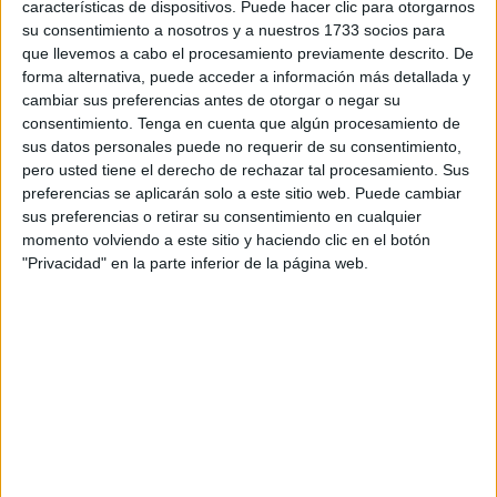
características de dispositivos. Puede hacer clic para otorgarnos
Para aplicarlo, hay que humedecer el cabello con la preparación y
dejar actuar por 20 o 30 minutos. Se puede masajear el cabello para
su consentimiento a nosotros y a nuestros 1733 socios para
obtener mejores resultados. Luego se enjuaga con agua tibia.
que llevemos a cabo el procesamiento previamente descrito. De
forma alternativa, puede acceder a información más detallada y
Durante el primer mes, es recomendable que lo apliques varias
veces a la semana, para potenciar el efecto. Luego, basta con una
cambiar sus preferencias antes de otorgar o negar su
vez por semana para mantener los cambios.
consentimiento.
Tenga en cuenta que algún procesamiento de
sus datos personales puede no requerir de su consentimiento,
pero usted tiene el derecho de rechazar tal procesamiento. Sus
preferencias se aplicarán solo a este sitio web. Puede cambiar
sus preferencias o retirar su consentimiento en cualquier
momento volviendo a este sitio y haciendo clic en el botón
"Privacidad" en la parte inferior de la página web.
REMEDIO PARA CABELLOS RUBIOS O CASTAÑOS