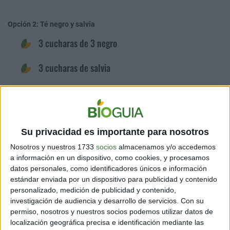
Opción 2: Té negro y salvia
3 cucharas de 3 negro
3 cucharas de salvia
½ litro de agua
Su privacidad es importante para nosotros
Cómo prepararlos
Nosotros y nuestros 1733
socios
almacenamos y/o accedemos
a información en un dispositivo, como cookies, y procesamos
En ambos casos, el procedimiento es súper sencillo. Lo que debes
hacer es
hervir el romero o té negro y la salvia en el agua por 30
datos personales, como identificadores únicos e información
minutos. Luego deja descansar, justo como si estuvieras
estándar enviada por un dispositivo para publicidad y contenido
preparando con ellas un té
.
personalizado, medición de publicidad y contenido,
investigación de audiencia y desarrollo de servicios.
Con su
Una vez que la preparación haya enfriado, se cuela y se guarda.
permiso, nosotros y nuestros socios podemos utilizar datos de
Cómo aplicarlos
localización geográfica precisa e identificación mediante las