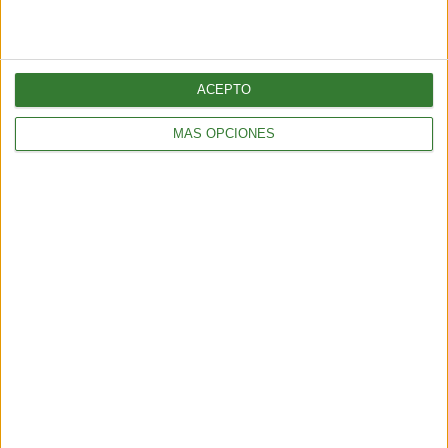
ACEPTO
MÁS OPCIONES
BIENESTAR
La proteína, mucho más que un nutriente clave para el
mantenimiento de la masa muscular
3 min
| 2026-06-01 17:00