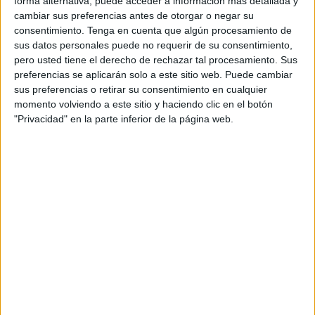
forma alternativa, puede acceder a información más detallada y
cambiar sus preferencias antes de otorgar o negar su
consentimiento.
Tenga en cuenta que algún procesamiento de
sus datos personales puede no requerir de su consentimiento,
pero usted tiene el derecho de rechazar tal procesamiento. Sus
preferencias se aplicarán solo a este sitio web. Puede cambiar
sus preferencias o retirar su consentimiento en cualquier
PREVENCIÓN
momento volviendo a este sitio y haciendo clic en el botón
"Privacidad" en la parte inferior de la página web.
- Evita los peinados tirantes como las trenzas, los
rodetes o las colas de caballo.
- Evita retorcerte el cabello, frotarlo o tirar de él de
manera brusca.
- Lávalo y cepíllalo suavemente
. Con un peine de
dientes anchos se pueden evitar los tirones del cabello.
- Evita los tratamientos dañinos, como el uso de
rizadores, planchas, tratamientos con aceite caliente y
permanentes.