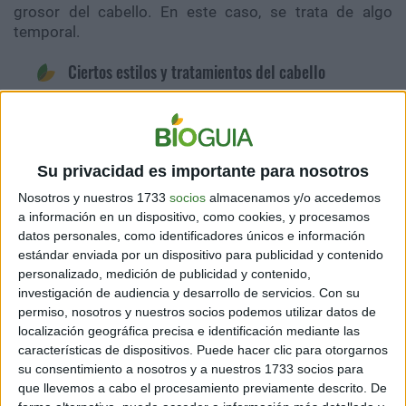
grosor del cabello. En este caso, se trata de algo
temporal.
Ciertos estilos y tratamientos del cabello
Los peinados que tiran mucho del cabello, los
tratamientos con aceite caliente y las permanentes
pueden ocasionar la caida del cabello ante la
Su privacidad es importante para nosotros
inflamación de los folículos. En estos casos, la pérdida
Nosotros y nuestros 1733
socios
almacenamos y/o accedemos
puede ser definitiva.
a información en un dispositivo, como cookies, y procesamos
datos personales, como identificadores únicos e información
estándar enviada por un dispositivo para publicidad y contenido
personalizado, medición de publicidad y contenido,
investigación de audiencia y desarrollo de servicios.
Con su
permiso, nosotros y nuestros socios podemos utilizar datos de
localización geográfica precisa e identificación mediante las
características de dispositivos. Puede hacer clic para otorgarnos
su consentimiento a nosotros y a nuestros 1733 socios para
que llevemos a cabo el procesamiento previamente descrito. De