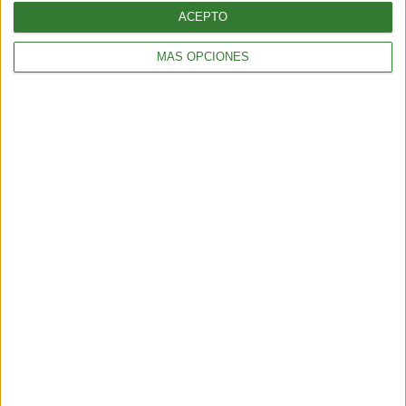
ACEPTO
MÁS OPCIONES
BIENESTAR
¿Cómo elegir una opción eficiente para calefaccionar tu hogar
sin gastar de más?
5 min
| 2026-04-13 18:56
BIENESTAR