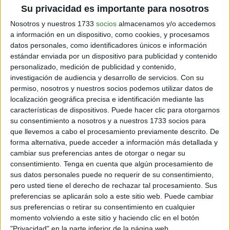
Su privacidad es importante para nosotros
Nosotros y nuestros 1733
socios
almacenamos y/o accedemos
a información en un dispositivo, como cookies, y procesamos
datos personales, como identificadores únicos e información
estándar enviada por un dispositivo para publicidad y contenido
personalizado, medición de publicidad y contenido,
investigación de audiencia y desarrollo de servicios.
Con su
permiso, nosotros y nuestros socios podemos utilizar datos de
localización geográfica precisa e identificación mediante las
características de dispositivos. Puede hacer clic para otorgarnos
su consentimiento a nosotros y a nuestros 1733 socios para
que llevemos a cabo el procesamiento previamente descrito. De
forma alternativa, puede acceder a información más detallada y
cambiar sus preferencias antes de otorgar o negar su
consentimiento.
Tenga en cuenta que algún procesamiento de
sus datos personales puede no requerir de su consentimiento,
pero usted tiene el derecho de rechazar tal procesamiento. Sus
Las palabras anteriores vienen del libro
“Sana sana, la
preferencias se aplicarán solo a este sitio web. Puede cambiar
industria de la enfermedad”
, en el que se presentan y
sus preferencias o retirar su consentimiento en cualquier
responden los ataques de la medicina alópata contra la
momento volviendo a este sitio y haciendo clic en el botón
naturista, sobre todo la homeopática.
Parece que se
"Privacidad" en la parte inferior de la página web.