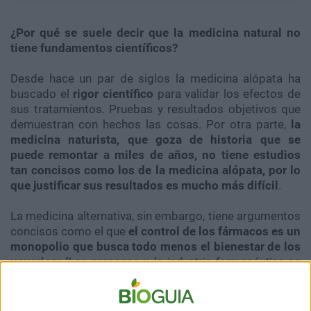
¿Por qué se suele decir que la medicina natural no
tiene fundamentos científicos?
Desde hace un par de siglos la medicina alópata ha
buscado el
rigor científico
para validar los efectos de
sus tratamientos. Pruebas y resultados objetivos que
demuestran con hechos las cosas. Por otra parte,
la
medicina naturista, que goza de historia que se
puede remontar a miles de años, no tiene estudios
tan concisos como los de la medicina alópata, por lo
que justificar sus resultados es mucho más difícil
.
La medicina alternativa, sin embargo, tiene argumentos
concisos como el que
el control de los fármacos es un
monopolio que busca todo menos el bienestar de los
usuarios
:
"Las prepagas y la industria farmacéutica se
han adueñado de la rentabilidad del trabajo médico. Sus
normas son empresariales y no basadas en el bien de
los pacientes, sino en el beneficio de la empresa"
.