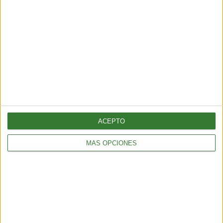
recién empieza a entender
Cargando...
ACEPTO
MÁS OPCIONES
BIENESTAR
La proteína, mucho más que un nutriente clave para el