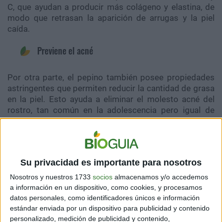
C, que ayudan a producir más colágeno y elastina, de
modo que retrasan la aparición de arrugas y la piel
caída.
Previene el acné
Por otra parte, el pepino también posee propiedades
astringentes que permiten reducir la cantidad de grasa
en la piel. Esto ayuda a eliminar el molesto acné del
rostro, tan común en la adolescencia pero igual de
molesto en cualquier momento de la vida.
Ayuda a desinflamar la piel
Su privacidad es importante para nosotros
Es especialmente recomendado después de exponer el
Nosotros y nuestros 1733
socios
almacenamos y/o accedemos
rostro al sol, pero también en cualquier situación en la
a información en un dispositivo, como cookies, y procesamos
que se sienta congestionado e inflamado. Por su
datos personales, como identificadores únicos e información
frescura y sus propiedades antiinflamatorias, el pepino
estándar enviada por un dispositivo para publicidad y contenido
siempre te ayudará a verte radiante.
personalizado, medición de publicidad y contenido,