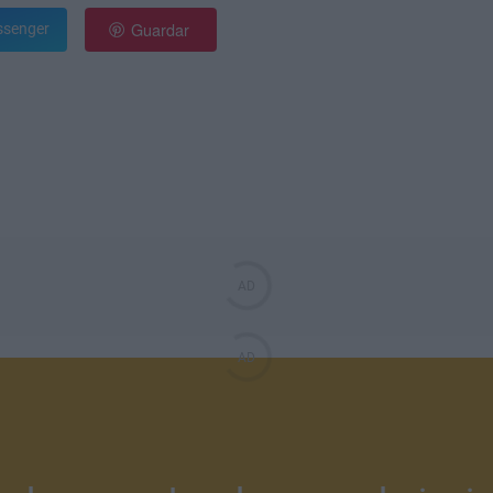
Guardar
senger