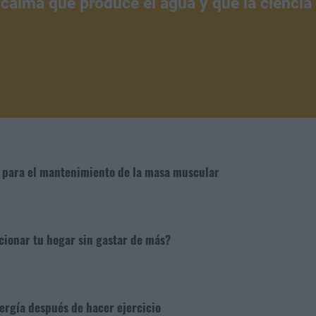
 calma que produce el agua y que la ciencia
e para el mantenimiento de la masa muscular
cionar tu hogar sin gastar de más?
rgía después de hacer ejercicio