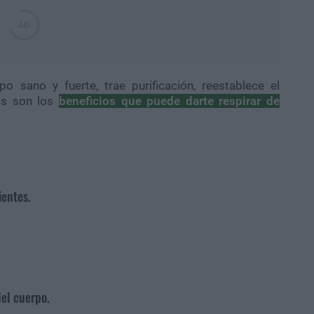
o sano y fuerte, trae purificación, reestablece el
tos son los
beneficios que puede darte respirar de
rientes.
del cuerpo.