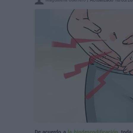
Magdalena Guerrero
Actualizado 18/03/20
De acuerdo a
la biodescodificación
, toda