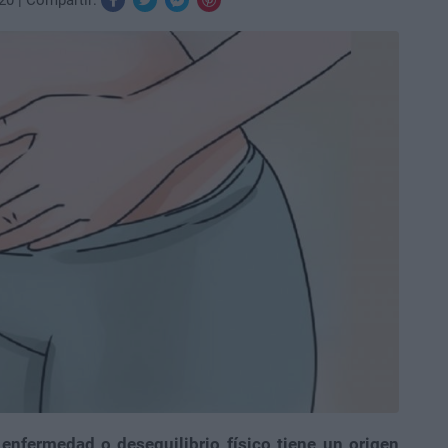
20
Compartir:
 enfermedad o desequilibrio físico tiene un origen