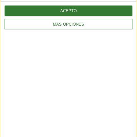
Cargando...
ACEPTO
MÁS OPCIONES
ENTRETENIMIENTO
Muyuna Fest 2026: el festival de cine flotante selvático
2 min
| 2026-02-19 18:51