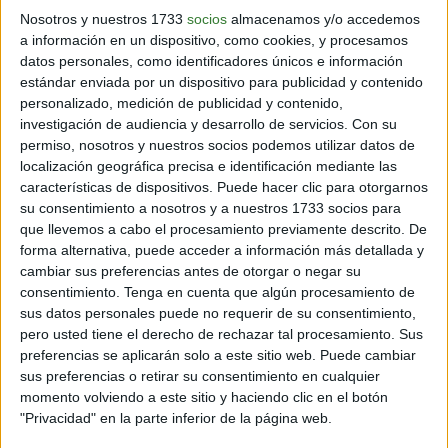
Nosotros y nuestros 1733
socios
almacenamos y/o accedemos
a información en un dispositivo, como cookies, y procesamos
datos personales, como identificadores únicos e información
estándar enviada por un dispositivo para publicidad y contenido
personalizado, medición de publicidad y contenido,
investigación de audiencia y desarrollo de servicios.
Con su
permiso, nosotros y nuestros socios podemos utilizar datos de
localización geográfica precisa e identificación mediante las
características de dispositivos. Puede hacer clic para otorgarnos
Prince Jackson
su consentimiento a nosotros y a nuestros 1733 socios para
que llevemos a cabo el procesamiento previamente descrito. De
forma alternativa, puede acceder a información más detallada y
Se gradúo en la
Escuela de Negocios de
la
cambiar sus preferencias antes de otorgar o negar su
Universidad de
Loyola Marymount en 2019
. Tiene una
consentimiento.
Tenga en cuenta que algún procesamiento de
buena cantidad de seguidores en su canal de Youtube,
sus datos personales puede no requerir de su consentimiento,
en el cual exhibe sus paseos en moto por la geografía
pero usted tiene el derecho de rechazar tal procesamiento. Sus
de California.
preferencias se aplicarán solo a este sitio web. Puede cambiar
sus preferencias o retirar su consentimiento en cualquier
Tiene muy buen relación con su primo
Taj Jackson
.
momento volviendo a este sitio y haciendo clic en el botón
Cada año, organiza una gran fiesta de Hallowen, para
"Privacidad" en la parte inferior de la página web.
recabar fondos destinados a obras benéficas. Heredó