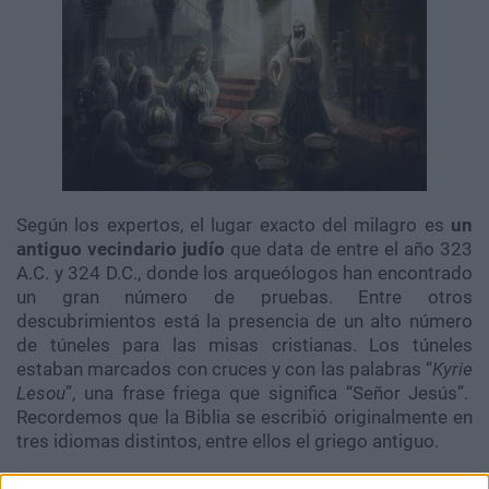
Según los expertos, el lugar exacto del milagro es
un
antiguo vecindario judío
que data de entre el año 323
A.C. y 324 D.C., donde los arqueólogos han encontrado
un gran número de pruebas. Entre otros
descubrimientos está la presencia de un alto número
de túneles para las misas cristianas. Los túneles
estaban marcados con cruces y con las palabras “
Kyrie
Lesou
”, una frase friega que significa “Señor Jesús”.
Recordemos que la Biblia se escribió originalmente en
tres idiomas distintos, entre ellos el griego antiguo.
También se encontraron un altar y una habitación para