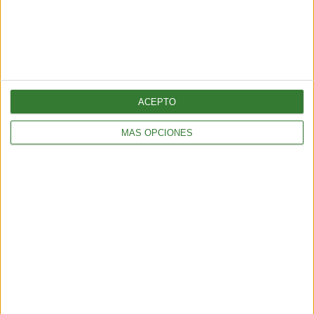
ENTRETENIMIENTO
Muyuna Fest 2026: el festival de cine flotante selvático
2 min
| 2026-02-19 18:51
ACEPTO
MÁS OPCIONES
ENTRETENIMIENTO
Viral: hacé el test que revela tu impacto en el planeta
2 min
| 2026-02-18 21:44