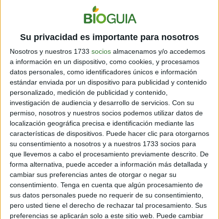
cinco personas.
Seis jarras de piedra también fueron
halladas
, que recuerdan mucho a las que sostenían el
vino en el relato bíblico. Sin embargo, el doctor Tom
Su privacidad es importante para nosotros
McCollough, director de la excavación dijo que había
Nosotros y nuestros 1733
socios
almacenamos y/o accedemos
otros tres lugares con altas probabilidades de ser
a información en un dispositivo, como cookies, y procesamos
Caná, pero ninguno tiene suficiente evidencia para
datos personales, como identificadores únicos e información
afirmarlo definitivamente.
estándar enviada por un dispositivo para publicidad y contenido
personalizado, medición de publicidad y contenido,
“
Los textos de los peregrinos que hemos encontrado y
investigación de audiencia y desarrollo de servicios.
Con su
que relatan lo que los peregrinos hicieron y vieron
permiso, nosotros y nuestros socios podemos utilizar datos de
cuando vinieron a Caná de Galilea coincide de gran
localización geográfica precisa e identificación mediante las
manera con lo que hemos descubierto en el complejo de
características de dispositivos. Puede hacer clic para otorgarnos
las veneraciones
”, dijo el doctor McCollough.
su consentimiento a nosotros y a nuestros 1733 socios para
que llevemos a cabo el procesamiento previamente descrito. De
forma alternativa, puede acceder a información más detallada y
cambiar sus preferencias antes de otorgar o negar su
consentimiento.
Tenga en cuenta que algún procesamiento de
sus datos personales puede no requerir de su consentimiento,
pero usted tiene el derecho de rechazar tal procesamiento. Sus
preferencias se aplicarán solo a este sitio web. Puede cambiar