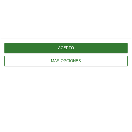
ACEPTO
MÁS OPCIONES
ENTRETENIMIENTO
Muyuna Fest 2026: el festival de cine flotante selvático
2 min
| 2026-02-19 18:51