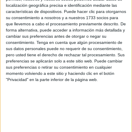
localización geográfica precisa e identificación mediante las
En medio de la huida ambas se separaron y perdieron,
características de dispositivos. Puede hacer clic para otorgarnos
además, Gürbüz quien había saltado por la ventana de
su consentimiento a nosotros y a nuestros 1733 socios para
su casa, tenía las piernas lastimadas. Rumeysa
que llevemos a cabo el procesamiento previamente descrito. De
recordó:
forma alternativa, puede acceder a información más detallada y
cambiar sus preferencias antes de otorgar o negar su
consentimiento.
Tenga en cuenta que algún procesamiento de
sus datos personales puede no requerir de su consentimiento,
pero usted tiene el derecho de rechazar tal procesamiento. Sus
preferencias se aplicarán solo a este sitio web. Puede cambiar
sus preferencias o retirar su consentimiento en cualquier
momento volviendo a este sitio y haciendo clic en el botón
"Privacidad" en la parte inferior de la página web.
“Si no me hubiera despertado, habría