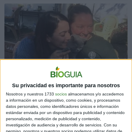
Su privacidad es importante para nosotros
Foto: Human Society International.
Nosotros y nuestros 1733
socios
almacenamos y/o accedemos
Según Newsweek, Rumeysa Gürbüz se encontraba
a información en un dispositivo, como cookies, y procesamos
durmiendo en su casa cuando ocurrió el desastre
datos personales, como identificadores únicos e información
estándar enviada por un dispositivo para publicidad y contenido
natural mencionado.
Su gata llamada Leyla la despertó
personalizado, medición de publicidad y contenido,
15 minutos antes de que el terremoto llegara, lo que
investigación de audiencia y desarrollo de servicios.
Con su
le permitió escapar
.
permiso, nosotros y nuestros socios podemos utilizar datos de