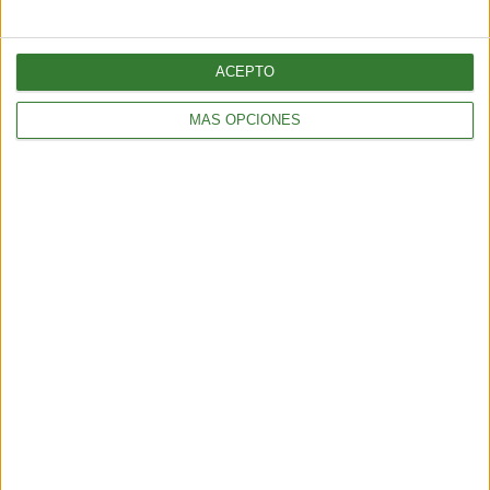
ACEPTO
MÁS OPCIONES
ENTRETENIMIENTO
Muyuna Fest 2026: el festival de cine flotante selvático
2 min
| 2026-02-19 15:51
ENTRETENIMIENTO
Viral: hacé el test que revela tu impacto en el planeta