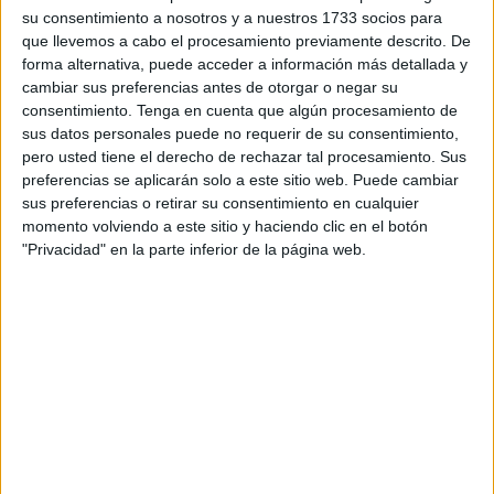
su consentimiento a nosotros y a nuestros 1733 socios para
ambiental, él debe estar en sintonía con ella.
que llevemos a cabo el procesamiento previamente descrito. De
forma alternativa, puede acceder a información más detallada y
cambiar sus preferencias antes de otorgar o negar su
consentimiento.
Tenga en cuenta que algún procesamiento de
sus datos personales puede no requerir de su consentimiento,
pero usted tiene el derecho de rechazar tal procesamiento. Sus
preferencias se aplicarán solo a este sitio web. Puede cambiar
sus preferencias o retirar su consentimiento en cualquier
momento volviendo a este sitio y haciendo clic en el botón
"Privacidad" en la parte inferior de la página web.
Por otra parte, su
decisión tiene un buen respaldo
. ¡Es
millonario! Su fortuna asciende entre 250 y 500
millones de dólares. No tiene necesidad de aceptar
cualquier oferta laboral. Es decir, tampoco le urge el
dinero.