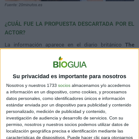
Fuente: 20minutos.es
¿CUÁL FUE LA PROPUESTA DESCARTADA POR EL
ACTOR?
La información aparece en el diario británico
The
Guardian
, en una entrevista con el periodista
Hadley
Freeman
. Es importante señalar que no se mencionó la
empresa que hizo la oferta laboral, pero si se habló
tema.
Su privacidad es importante para nosotros
Según
George Clooney
, se trata de una aerolínea. No
Nosotros y nuestros 1733
socios
almacenamos y/o accedemos
obstante, esta aerolínea no respeta normativas
a información en un dispositivo, como cookies, y procesamos
internacionales de contaminación. También, es de un
datos personales, como identificadores únicos e información
país conocido por su política contaminante en varias
estándar enviada por un dispositivo para publicidad y contenido
personalizado, medición de publicidad y contenido,
industrias.
investigación de audiencia y desarrollo de servicios.
Con su
permiso, nosotros y nuestros socios podemos utilizar datos de
El actor dijo que
no se sentía tranquilo aceptando ese
localización geográfica precisa e identificación mediante las
trabajo
. También, que deseaba ser consecuente con la
características de dispositivos. Puede hacer clic para otorgarnos
actividad de su esposa. Si ella defiende el derecho