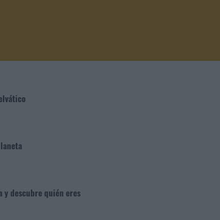
elvático
planeta
ga y descubre quién eres