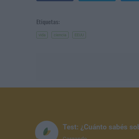
Etiquetas:
vida
ciencia
EEUU
Test: ¿Cuánto sabés so
Cargando...