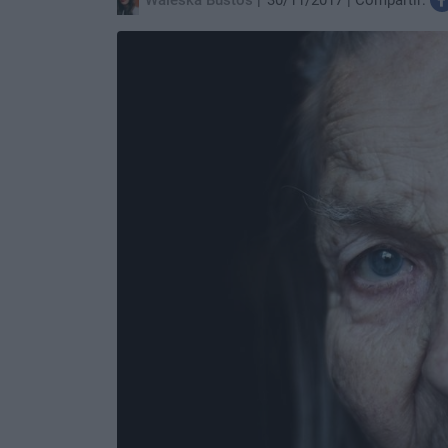
Waleska Bustos
30/11/2017
Compartir: