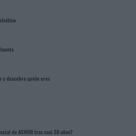
elvático
planeta
ga y descubre quién eres
pecial de ACNUR tras casi 20 años?