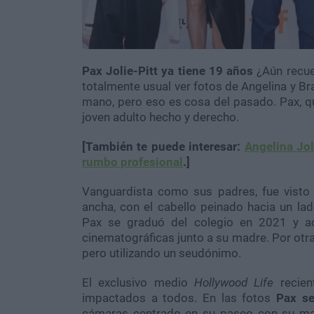
Pax Jolie-Pitt ya tiene 19 años
¿Aún recue
totalmente usual ver fotos de Angelina y B
mano, pero eso es cosa del pasado. Pax, qu
joven adulto hecho y derecho.
[También te puede interesar:
Angelina Jol
rumbo profesional
.]
Vanguardista como sus padres, fue vist
ancha, con el cabello peinado hacia un l
Pax se graduó del colegio en 2021 y ac
cinematográficas junto a su madre. Por otra 
pero utilizando un seudónimo.
El exclusivo medio
Hollywood Life
recien
impactados a todos. En las fotos
Pax se 
cámaras centrado en su paseo con su ma