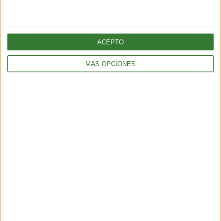
ACEPTO
MÁS OPCIONES
ENTRETENIMIENTO
Muyuna Fest 2026: el festival de cine flotante selvático
2 min
| 2026-02-19 15:51
ENTRETENIMIENTO