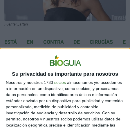
Fuente: Laftan
ESTÁ EN CONTRA DE CIRUGÍAS E
INTERVENCIONES EN EL ROSTRO
Tal postura la mantiene siempre en cada ocasión que la
consultan. Es así como
Jennifer Garner
se mantiene
Su privacidad es importante para nosotros
firme en sus convicciones,
aconsejando a sus hijas
con sus ideas.
Vale decirse que es una mujer muy bella
Nosotros y nuestros 1733
socios
almacenamos y/o accedemos
y elegante.
a información en un dispositivo, como cookies, y procesamos
datos personales, como identificadores únicos e información
Por otra parte, para ella esas intervenciones en el
estándar enviada por un dispositivo para publicidad y contenido
rostro no solo afectan la salud. También,
personalizado, medición de publicidad y contenido,
desencadenan obsesiones que repercuten en la mente.
investigación de audiencia y desarrollo de servicios.
Con su
Las personas se la
pasan mirándose al espejo viendo
permiso, nosotros y nuestros socios podemos utilizar datos de
cada detalle.
localización geográfica precisa e identificación mediante las