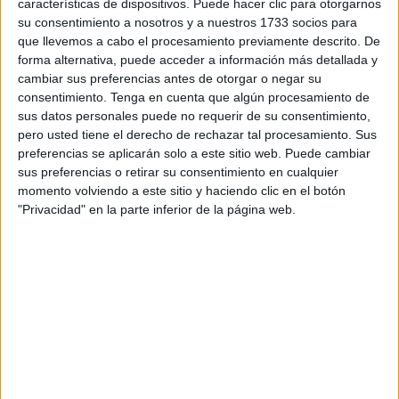
características de dispositivos. Puede hacer clic para otorgarnos
A su vez, nace la constante
preocupación por arrugas
su consentimiento a nosotros y a nuestros 1733 socios para
y otros aspectos
. Cada inyección de botox, ácido
que llevemos a cabo el procesamiento previamente descrito. De
hialurónico y otras sustancias acarrea preocupación
forma alternativa, puede acceder a información más detallada y
cambiar sus preferencias antes de otorgar o negar su
por los resultados, una obsesión por la cara y el espejo.
consentimiento.
Tenga en cuenta que algún procesamiento de
sus datos personales puede no requerir de su consentimiento,
pero usted tiene el derecho de rechazar tal procesamiento. Sus
preferencias se aplicarán solo a este sitio web. Puede cambiar
sus preferencias o retirar su consentimiento en cualquier
momento volviendo a este sitio y haciendo clic en el botón
"Privacidad" en la parte inferior de la página web.
Ella que sus hijas sean libres y sanas. Por eso, ha dicho
que “
eviten inyectarse cosas en la cara
”. En dado
caso, le ha recomendado tener una limpieza de cutis de