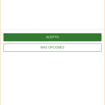
ACEPTO
MÁS OPCIONES
ENTRETENIMIENTO
Muyuna Fest 2026: el festival de cine flotante selvático
2 min
| 2026-02-19 18:51