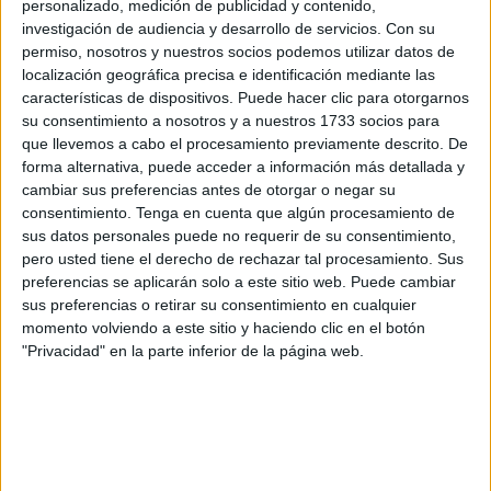
China, el laboratorio más
personalizado, medición de publicidad y contenido,
investigación de audiencia y desarrollo de servicios.
Con su
grande del mundo
permiso, nosotros y nuestros socios podemos utilizar datos de
localización geográfica precisa e identificación mediante las
características de dispositivos. Puede hacer clic para otorgarnos
su consentimiento a nosotros y a nuestros 1733 socios para
que llevemos a cabo el procesamiento previamente descrito. De
forma alternativa, puede acceder a información más detallada y
China fue el primer país en adoptar este modelo a gran
cambiar sus preferencias antes de otorgar o negar su
escala. En 2015, el gobierno lanzó un ambicioso
consentimiento.
Tenga en cuenta que algún procesamiento de
programa nacional de ciudades esponja con el objetivo
sus datos personales puede no requerir de su consentimiento,
de transformar la manera en que las áreas urbanas
pero usted tiene el derecho de rechazar tal procesamiento. Sus
gestionan el agua.
preferencias se aplicarán solo a este sitio web. Puede cambiar
sus preferencias o retirar su consentimiento en cualquier
Según las directrices oficiales, para 2030 el 80% de las
momento volviendo a este sitio y haciendo clic en el botón
ciudades del país deberá ser capaz de capturar y
"Privacidad" en la parte inferior de la página web.
reutilizar al menos el 70% del agua de lluvia que recibe.
Desde entonces, más de 30 ciudades piloto
implementaron proyectos de gran escala.
Uno de los ejemplos más conocidos es el Parque
Qiaoyuan, en Tianjin. Allí un terreno degradado y