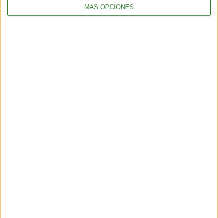
MÁS OPCIONES
SUSCRÍBETE AL NEWSLETTER Y
SÉ PARTE DEL CAMBIO
¡Sumate a nuestra comunidad y recibe
en tu correo una selección exclusiva de
nuestros contenidos!
Me quiero suscribir