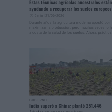
Estas técnicas agrícolas ancestrales están
ayudando a recuperar los suelos europeos
6 min
| 21/06/2026
Durante años, la agricultura moderna apostó por
maximizar la producción, pero muchas veces lo h
a costa de la salud de los suelos. Ahora, práctica
tan antiguas como simples están volviendo a gan
protagonismo en Europa. Para muchos
especialistas, estas técnicas ancestrales podrían
convertirse en una herramienta clave para enfrent
la crisis climática y garantizar la producción de
alimentos del futuro.
GOBIERNO
India superó a China: plantó 251.446