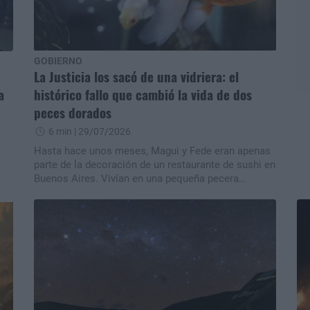
GOBIERNO
La Justicia los sacó de una vidriera: el
a
histórico fallo que cambió la vida de dos
peces dorados
6 min
| 29/07/2026
Hasta hace unos meses, Magui y Fede eran apenas
parte de la decoración de un restaurante de sushi en
Buenos Aires. Vivían en una pequeña pecera
 el
expuesta al sol y al ruido de la calle, hasta que una
denuncia cambió su destino. Hoy son protagonistas
de un fallo histórico que, por primera vez en
Argentina, reconoció a dos peces como sujetos de
que
derecho, un precedente que podría transformar la
manera en que la Justicia protege a estos
 y
animales.n
rtó