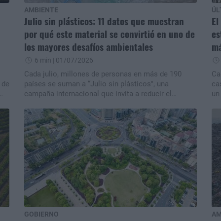
AMBIENTE
ÚL
Julio sin plásticos: 11 datos que muestran
El
por qué este material se convirtió en uno de
es
los mayores desafíos ambientales
má
6 min
| 01/07/2026
Cada julio, millones de personas en más de 190
Ca
 de
países se suman a “Julio sin plásticos", una
ca
campaña internacional que invita a reducir el
un
consumo de plásticos de un solo uso. El objetivo
ma
es tomar conciencia sobre cuánto dependemos de
pl
este material y cómo pequeñas decisiones pueden
No
os
ayudar a disminuir un problema que afecta a
40
 y
océanos, animales, ecosistemas e incluso a la
id
los
salud humana. Estos son algunos de los datos que
em
ayudan a entender la magnitud del desafío.n
da
im
.n
ne
nu
GOBIERNO
AM