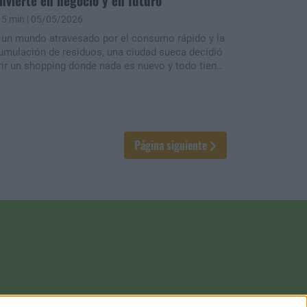
nvierte en negocio y en futuro
5 min
| 05/05/2026
 un mundo atravesado por el consumo rápido y la
umulación de residuos, una ciudad sueca decidió
rir un shopping donde nada es nuevo y todo tiene
a segunda vida. En ReTuna Återbruksgalleria, los
jetos descartados se transforman en productos
stos para volver al mercado, combinando reciclaje,
pleo y comercio en un mismo sistema. Más que
a curiosidad, el proyecto se convirtió en un caso
Página siguiente
stigo de cómo la economía circular puede pasar
l discurso a la práctica cotidiana.