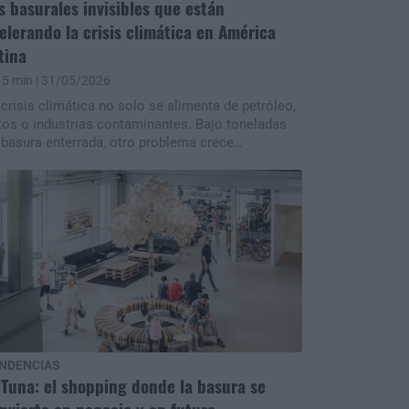
s basurales invisibles que están
elerando la crisis climática en América
tina
5 min
| 31/05/2026
 crisis climática no solo se alimenta de petróleo,
tos o industrias contaminantes. Bajo toneladas
 basura enterrada, otro problema crece
lenciosamente: el metano. Un reciente informe
ternacional ubicó a tres vertederos chilenos entre
s mayores emisores de este potente gas
ntaminante a nivel mundial y volvió a poner el
co sobre los rellenos sanitarios de América
tina, muchos de ellos convertidos en verdaderas
ombas climáticas” invisibles.
NDENCIAS
Tuna: el shopping donde la basura se