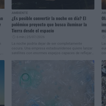
AMBIENTE
AM
an
¿Es posible convertir la noche en día? El
Ol
y
polémico proyecto que busca iluminar la
im
Tierra desde el espacio
má
6 min
| 25/07/2026
n
La noche podría dejar de ser completamente
La
oscura. Una empresa estadounidense quiere lanzar
eu
,
satélites con enormes espejos capaces de reflejar
co
la luz del Sol sobre la Tierra para iluminar zonas
ev
específicas después del atardecer. Aunque la
el
cia
iniciativa promete ayudar en tareas de rescate,
te
io
agricultura e infraestructura, científicos advierten
di
que podría agravar la contaminación lumínica.n
Es
ep
fe
ex
ca
id
dif