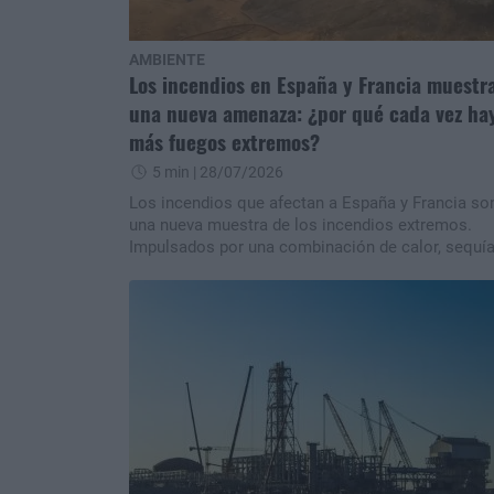
un debate?
AMBIENTE
Los incendios en España y Francia muestr
una nueva amenaza: ¿por qué cada vez ha
más fuegos extremos?
5 min
| 28/07/2026
Los incendios que afectan a España y Francia so
una nueva muestra de los incendios extremos.
Impulsados por una combinación de calor, sequía
vientos intensos y vegetación seca, estos fuegos
pueden propagarse a una velocidad inusual e
incluso generar su propio clima. ¿Qué los diferen
de un incendio forestal común y por qué el camb
climático está haciendo que sean cada vez más
frecuentes?n