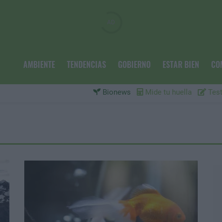
AMBIENTE
TENDENCIAS
GOBIERNO
ESTAR BIEN
CO
Bionews
Mide tu huella
Test