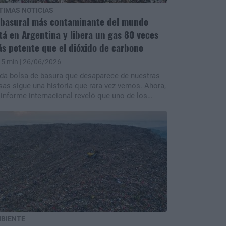
TIMAS NOTICIAS
 basural más contaminante del mundo
tá en Argentina y libera un gas 80 veces
s potente que el dióxido de carbono
5 min
| 26/06/2026
da bolsa de basura que desaparece de nuestras
sas sigue una historia que rara vez vemos. Ahora,
 informe internacional reveló que uno de los
yores focos de contaminación climática del
aneta está en Argentina. El Complejo Ambiental
rte III de la CEAMSE, en Campo de Mayo, a unos
 kilómetros de la Ciudad de Buenos Aires, fue
entificado como el relleno sanitario con mayores
isiones de metano detectadas durante 2025. El
to vuelve a poner sobre la mesa el enorme
pacto climático de los residuos orgánicos y la
cesidad urgente de repensar qué hacemos con
estra basura.n
BIENTE