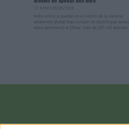
árboles en apenas una hora
4 min
| 20/05/2026
India volvió a quedar en el centro de la escena
ambiental global tras romper un récord que duran
años perteneció a China: más de 251 mil árboles
fueron plantados en apenas una hora en la ciudad
de Varanasi. La campaña reunió a miles de
voluntarios y busca transformar una zona degrad
junto al río Ganges en un enorme bosque urbano.
Pero detrás del impacto de las cifras aparece una
pregunta clave: ¿alcanza con plantar millones de
árboles para combatir la crisis climática?