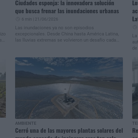
Ciudades esponja: la innovadora solución
Lo
que busca frenar las inundaciones urbanas
ac
La
6 min
| 21/06/2026
Las inundaciones ya no son episodios
izo
excepcionales. Desde China hasta América Latina,
La
s
las lluvias extremas se volvieron un desafío cada
au
ar
vez más frecuente para ciudades diseñadas con
de
grandes superficies de cemento y escasa capacidad
si
para absorber agua. Frente a este escenario, un
in
ar
innovador modelo urbano conocido como "ciudad
lo
esponja" propone cambiar las reglas del juego: en
co
lugar de expulsar rápidamente el agua de lluvia,
fo
busca captarla, almacenarla y reutilizarla. La
La
estrategia ya muestra resultados en varias ciudades
“b
del mundo y muchos expertos creen que podría
convertirse en una herramienta clave para adaptarse
al cambio climático.n
AMBIENTE
TE
Cerró una de las mayores plantas solares del
Re