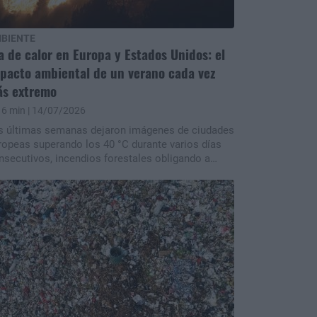
BIENTE
a de calor en Europa y Estados Unidos: el
pacto ambiental de un verano cada vez
s extremo
6 min
| 14/07/2026
s últimas semanas dejaron imágenes de ciudades
ropeas superando los 40 °C durante varios días
nsecutivos, incendios forestales obligando a
acuar miles de personas, carreteras cortadas por
 fuego, infraestructura afectada por las altas
mperaturas y bomberos combatiendo llamas en
stintos puntos del Mediterráneo y del oeste de
tados Unidos. Para los científicos, estos
isodios ya no pueden entenderse como
nómenos aislados. La combinación entre calor
tremo, sequías más prolongadas y vegetación
da vez más seca está creando las condiciones
eales para incendios más frecuentes, intensos y
íciles de controlar. n