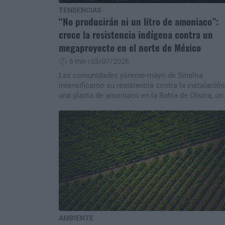
TENDENCIAS
“No producirán ni un litro de amoniaco”:
crece la resistencia indígena contra un
megaproyecto en el norte de México
6 min
| 03/07/2026
Las comunidades yoreme-mayo de Sinaloa
intensificaron su resistencia contra la instalación
una planta de amoniaco en la Bahía de Ohuira, un
ecosistema de alta importancia ambiental y
pesquera. Tras la llegada de enormes estructuras
industriales al puerto de Topolobampo, las
protestas se multiplicaron y derivaron en bloque
y movilizaciones masivas. Mientras las empresas
autoridades defienden la viabilidad del proyecto, 
pobladores sostienen que la planta amenaza su
territorio, sus recursos y su forma de vida, y
advierten que no permitirán su puesta en marcha
AMBIENTE