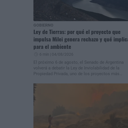
GOBIERNO
Ley de Tierras: por qué el proyecto que
impulsa Milei genera rechazo y qué implic
para el ambiente
6 min
| 04/08/2026
El próximo 6 de agosto, el Senado de Argentina
volverá a debatir la Ley de Inviolabilidad de la
Propiedad Privada, uno de los proyectos más
ambiciosos del gobierno de Javier Milei. Mientras
oficialismo sostiene que busca fortalecer la
seguridad jurídica y proteger el derecho de
propiedad, organizaciones ambientales,
campesinas, indígenas y especialistas advierten 
podría facilitar la concentración de tierras,
flexibilizar controles sobre recursos estratégicos
debilitar normas de protección ambiental. ¿Qué
cambia exactamente la iniciativa y por qué despe