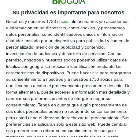
celulares, pieles artificiales y órganos en chip", sostuvo
Su privacidad es importante para nosotros
Rad.
Nosotros y nuestros 1733
socios
almacenamos y/o accedemos
Entre las tecnologías más utilizadas se encuentran los
a información en un dispositivo, como cookies, y procesamos
modelos de piel humana reconstruida en laboratorio,
datos personales, como identificadores únicos e información
los cultivos celulares tridimensionales, los sistemas
estándar enviada por un dispositivo para publicidad y contenido
computacionales de simulación toxicológica y los
personalizado, medición de publicidad y contenido,
llamados "órganos en chip", dispositivos que replican
investigación de audiencia y desarrollo de servicios.
Con su
funciones biológicas humanas a pequeña escala.
permiso, nosotros y nuestros socios podemos utilizar datos de
localización geográfica precisa e identificación mediante las
Estos métodos no solo reducen el uso de animales,
características de dispositivos. Puede hacer clic para otorgarnos
sino que además permiten obtener información
su consentimiento a nosotros y a nuestros 1733 socios para
que llevemos a cabo el procesamiento previamente descrito. De
directamente relacionada con la biología humana, algo
forma alternativa, puede acceder a información más detallada y
que no siempre ocurre cuando los ensayos se realizan
cambiar sus preferencias antes de otorgar o negar su
en otras especies.
consentimiento.
Tenga en cuenta que algún procesamiento de
sus datos personales puede no requerir de su consentimiento,
pero usted tiene el derecho de rechazar tal procesamiento. Sus
preferencias se aplicarán solo a este sitio web. Puede cambiar
sus preferencias o retirar su consentimiento en cualquier
momento volviendo a este sitio y haciendo clic en el botón