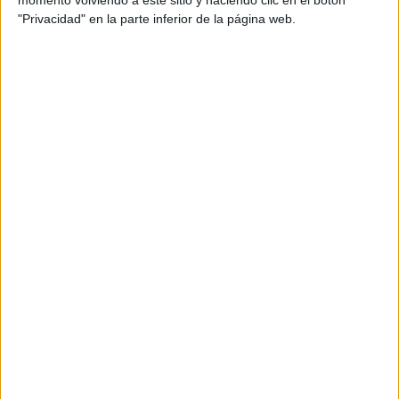
"Privacidad" en la parte inferior de la página web.
Ley stop testeo/ Pexels
Un cambio global que no
deja de crecer
La campaña argentina se inscribe dentro de una