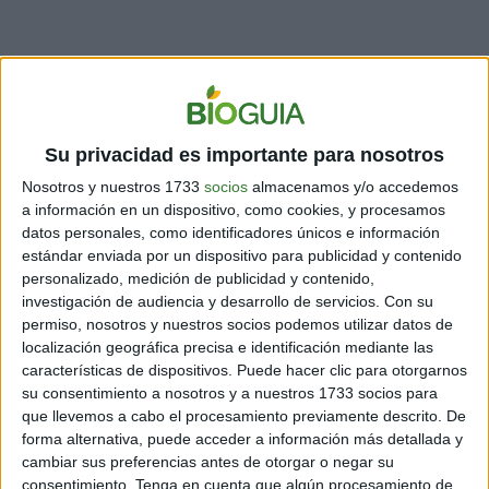
El contexto no es menor. En 2024 se alcanzó un récord
histórico de más de 13 millones de casos de dengue
en América Latina y el Caribe. En 2025 los números
bajaron considerablemente, pero la OPS advirtió que la
Su privacidad es importante para nosotros
circulación simultánea de los cuatro serotipos del virus
mantiene el riesgo de brotes y formas graves. La
Nosotros y nuestros 1733
socios
almacenamos y/o accedemos
enfermedad ya no se comporta como un problema
a información en un dispositivo, como cookies, y procesamos
datos personales, como identificadores únicos e información
estacional: se expande hacia zonas donde antes no
estándar enviada por un dispositivo para publicidad y contenido
llegaba, impulsada por el cambio climático y la
personalizado, medición de publicidad y contenido,
urbanización acelerada.
investigación de audiencia y desarrollo de servicios.
Con su
permiso, nosotros y nuestros socios podemos utilizar datos de
localización geográfica precisa e identificación mediante las
características de dispositivos. Puede hacer clic para otorgarnos
su consentimiento a nosotros y a nuestros 1733 socios para
que llevemos a cabo el procesamiento previamente descrito. De
forma alternativa, puede acceder a información más detallada y
cambiar sus preferencias antes de otorgar o negar su
consentimiento.
Tenga en cuenta que algún procesamiento de