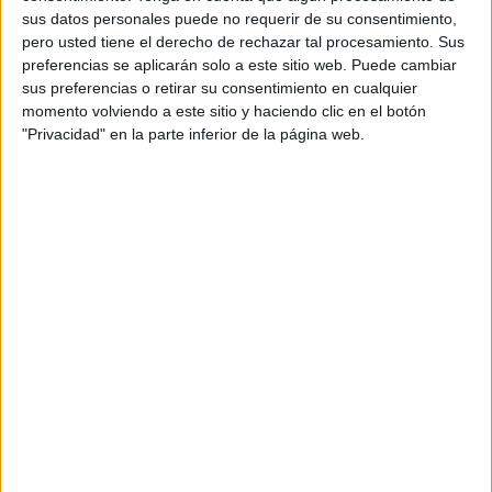
sus datos personales puede no requerir de su consentimiento,
pero usted tiene el derecho de rechazar tal procesamiento. Sus
preferencias se aplicarán solo a este sitio web. Puede cambiar
sus preferencias o retirar su consentimiento en cualquier
momento volviendo a este sitio y haciendo clic en el botón
En ese marco, la búsqueda de herramientas más
"Privacidad" en la parte inferior de la página web.
precisas y sostenibles que los insecticidas químicos
gana urgencia. Wolbachia es, hasta ahora, la más
avanzada en términos de evidencia de campo.
Lo que ya pasó en el Valle de
Aburrá
El caso de referencia más sólido está en Colombia.
Después de liberaciones piloto en 2015-2016,
se