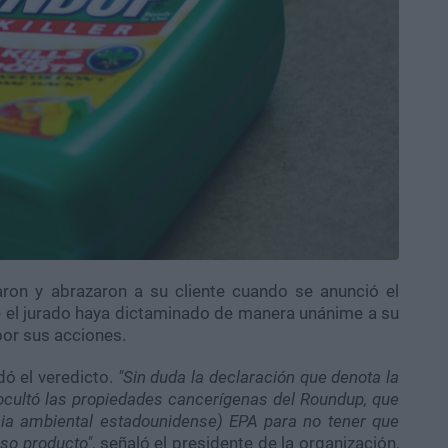
on y abrazaron a su cliente cuando se anunció el
e el jurado haya dictaminado de manera unánime a su
or sus acciones.
ó el veredicto.
"Sin duda la declaración que denota la
ocultó las propiedades cancerígenas del Roundup, que
cia ambiental estadounidense) EPA para no tener que
oso producto"
, señaló el presidente de la organización,