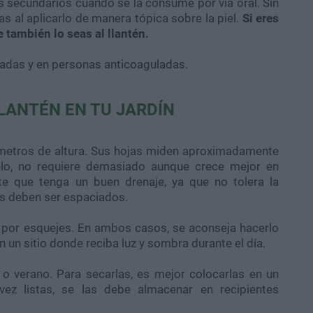
s secundarios cuando se la consume por vía oral. Sin
s al aplicarlo de manera tópica sobre la piel.
Si eres
 también lo seas al llantén.
adas y en personas anticoaguladas.
LANTÉN EN TU JARDÍN
tímetros de altura. Sus hojas miden aproximadamente
elo, no requiere demasiado aunque crece mejor en
te que tenga un buen drenaje, ya que no tolera la
os deben ser espaciados.
a por esquejes. En ambos casos, se aconseja hacerlo
en un sitio donde reciba luz y sombra durante el día.
o verano. Para secarlas, es mejor colocarlas en un
vez listas, se las debe almacenar en recipientes