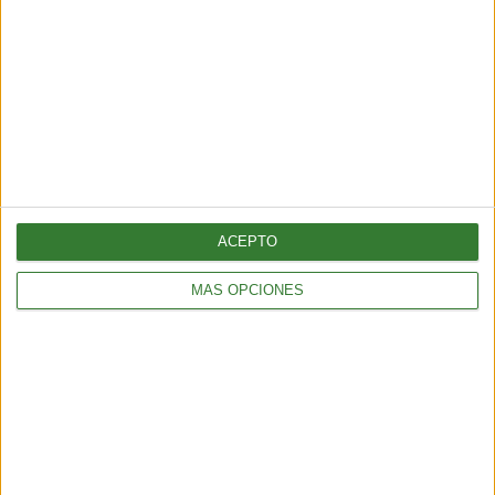
INNOVACIÓN
Avance de la ciencia: crean lobos con genes de especie extinta
ACEPTO
2 min
| 2026-03-09 15:35
MÁS OPCIONES