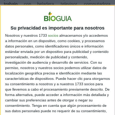
trabajo
con heladera, televisor, computadora,
impresora, luces y carga de dispositivos.
Su privacidad es importante para nosotros
Nosotros y nuestros 1733
socios
almacenamos y/o accedemos
a información en un dispositivo, como cookies, y procesamos
datos personales, como identificadores únicos e información
estándar enviada por un dispositivo para publicidad y contenido
personalizado, medición de publicidad y contenido,
investigación de audiencia y desarrollo de servicios.
Con su
permiso, nosotros y nuestros socios podemos utilizar datos de
localización geográfica precisa e identificación mediante las
características de dispositivos. Puede hacer clic para otorgarnos
su consentimiento a nosotros y a nuestros 1733 socios para
que llevemos a cabo el procesamiento previamente descrito. De
A la hora de conseguir un dispositivo generador de
forma alternativa, puede acceder a información más detallada y
energía solar, es necesario tener claras cuáles son las
cambiar sus preferencias antes de otorgar o negar su
necesidades que deseamos satisfacer. Para alguien
consentimiento.
Tenga en cuenta que algún procesamiento de
que quiere comenzar de a poco, lo ideal puede ser un
sus datos personales puede no requerir de su consentimiento,
dispositivo pequeño y portátil que le permita cargar su