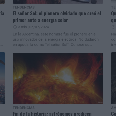
TENDENCIAS
TE
ría
El señor Sol: el pionero olvidado que creó el
Qu
primer auto a energía solar
qu
3 min
| 05/07/2024
En la Argentina, este hombre fue el pionero en el
Na
uso innovador de la energía eléctrica. No dudaron
do
e
en apodarlo como “el señor Sol”. Conoce su
in
s.
historia.
de
TENDENCIAS
AM
Fin de la historia: astrónomos predicen
Co