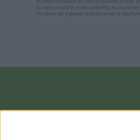
Si estás interesado en colocar paneles solares e
tu casa y cuidar el medio ambiente, no te pierdas
los datos del siguiente artículo donde te detalla
todo lo que tienes que saber.