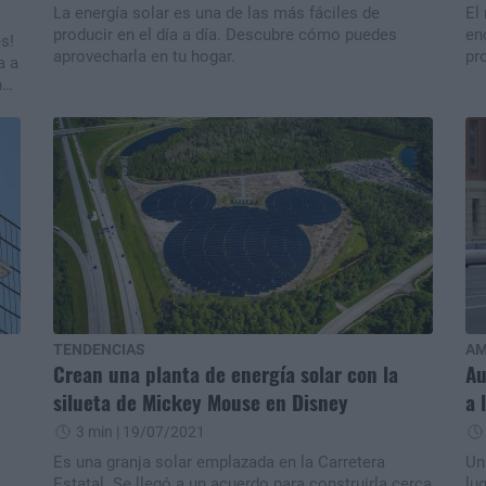
La energía solar es una de las más fáciles de
El
producir en el día a día. Descubre cómo puedes
en
s!
aprovecharla en tu hogar.
pr
a a
ad
na
TENDENCIAS
AM
Crean una planta de energía solar con la
Au
silueta de Mickey Mouse en Disney
a 
3 min
| 19/07/2021
Es una granja solar emplazada en la Carretera
Un
Estatal. Se llegó a un acuerdo para construirla cerca
lu