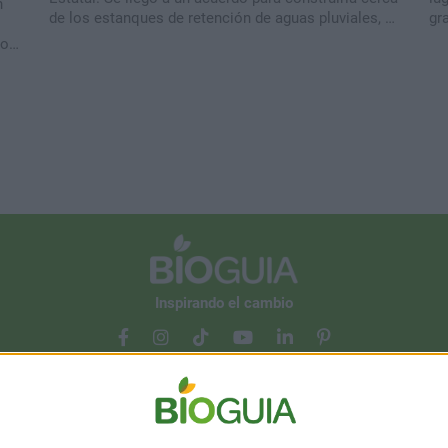
n
de los estanques de retención de aguas pluviales, al
gr
oeste de Golf Magnolia y de Palm Disney.
mos
Inspirando el cambio
Contacto
Acerca de nosotros