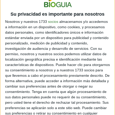
2. HABILIDAD DE SEPARAR EL DEDO PEQUEÑO
Su privacidad es importante para nosotros
Nosotros y nuestros 1733
socios
almacenamos y/o accedemos
Al contrario, quienes tienen la habilidad de separar el
a información en un dispositivo, como cookies, y procesamos
dedo pequeño, suelen ser más aventureros; personas a
datos personales, como identificadores únicos e información
las cuales un gran cambio en su vida no les da miedo.
estándar enviada por un dispositivo para publicidad y contenido
Como se aburren fácilmente, pueden tomar decisiones
personalizado, medición de publicidad y contenido,
repentinas.
investigación de audiencia y desarrollo de servicios.
Con su
permiso, nosotros y nuestros socios podemos utilizar datos de
localización geográfica precisa e identificación mediante las
3. DEDO PEQUEÑO PEGADO AL PIE
características de dispositivos. Puede hacer clic para otorgarnos
su consentimiento a nosotros y a nuestros 1733 socios para
que llevemos a cabo el procesamiento previamente descrito. De
forma alternativa, puede acceder a información más detallada y
Puedan o no separarlo del pie, quienes tienen el dedo
cambiar sus preferencias antes de otorgar o negar su
pequeño muy cercano al dedo siguiente suelen ser
consentimiento.
Tenga en cuenta que algún procesamiento de
personas rebeldes, que cuestionan los métodos
sus datos personales puede no requerir de su consentimiento,
tradicionales para hacer las cosas.
pero usted tiene el derecho de rechazar tal procesamiento. Sus
preferencias se aplicarán solo a este sitio web. Puede cambiar
sus preferencias o retirar su consentimiento en cualquier