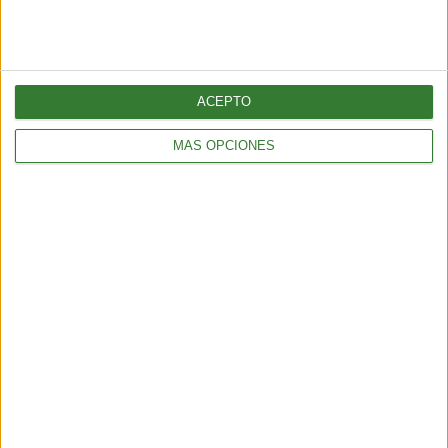
3 min
| 2026-06-01 17:00
ACEPTO
MÁS OPCIONES
BIENESTAR
¿Cómo elegir una opción eficiente para calefaccionar tu hogar
sin gastar de más?
5 min
| 2026-04-13 18:56