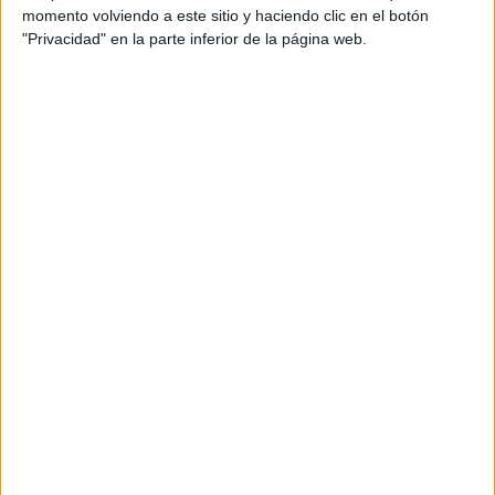
4. SEPARACIÓN ENTRE EL SEGUNDO Y TERCER
momento volviendo a este sitio y haciendo clic en el botón
DEDO
"Privacidad" en la parte inferior de la página web.
Algunas personas tienen una separación pronunciada
entre el segundo y el tercer dedo (contando desde el
pulgar). Suelen ser personas que saben separar bien
sus emociones de su trabajo o de sus tareas
cotidianas; a veces pueden ser fríos, pero realmente
ésta puede en ocasiones ser una capacidad útil y sana.
5. TERCER DEDO INCLINADO HACIA AFUERA
Quienes tienen el dedo medio inclinado hacia afuera del
pie suelen ser personas a las que les gusta planificar su
futuro, y que nada se salga de su control.