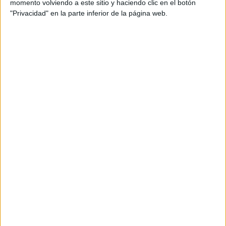
momento volviendo a este sitio y haciendo clic en el botón
"Privacidad" en la parte inferior de la página web.
ENTRETENIMIENTO
Catherine Zeta-Jones y la visible cicatriz con la que casi
muere
3 min
| 07/03/2022
Una actriz muy conocida en Hollywood. Se añade su mediático
matrimonio con el actor Michael Douglas, con quien ha tenido dos
hijos y lleva ya más de veinte años de convivencia.
ENTRETENIMIENTO
Catherine Zeta-Jones revela el secreto de su matrimonio