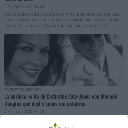
3 min
| 10/04/2023
Una conocida actriz, que ahora aprovecha las redes sociales para
dar a conocer un talento que pocos sospechaban. Su versatilidad
siempre ha sido conocida, pero ahora patentiza otra faceta.
ENTRETENIMIENTO
La curiosa selfie de Catherine Zeta-Jones con Michael
Douglas que dejó a todos sin palabras
3 min
| 22/03/2022
La famosa actriz británica compartió en redes sociales una foto
junto a su esposo, el también actor Michael Douglas. Esta pareja