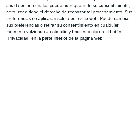
sus datos personales puede no requerir de su consentimiento,
pero usted tiene el derecho de rechazar tal procesamiento. Sus
preferencias se aplicarán solo a este sitio web. Puede cambiar
sus preferencias o retirar su consentimiento en cualquier
momento volviendo a este sitio y haciendo clic en el botón
"Privacidad" en la parte inferior de la página web.
MERCADO
Avances en sustentabilidad en América del Sur según el
informe BASF 2023
5 min
| 23/05/2024
La compañía destaca sus acciones en la región para reducir las
emisiones de gases de efecto invernadero y mejorar la eficiencia
energética, entre otras iniciativas en los ámbitos económico, social
y medioambiental.