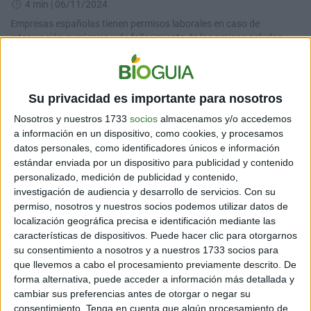
4 min
| 06/11/2024
Empresas españolas tienen permisos laborales en caso de
intervención quirúrgica y de fallecimiento de los amigos peludos.
Su privacidad es importante para nosotros
Nosotros y nuestros 1733
socios
almacenamos y/o accedemos
a información en un dispositivo, como cookies, y procesamos
datos personales, como identificadores únicos e información
estándar enviada por un dispositivo para publicidad y contenido
personalizado, medición de publicidad y contenido,
investigación de audiencia y desarrollo de servicios.
Con su
MERCADO
Un futuro más verde: REPT Battero presenta sus
permiso, nosotros y nuestros socios podemos utilizar datos de
localización geográfica precisa e identificación mediante las
iniciativas de sostenibilidad
características de dispositivos. Puede hacer clic para otorgarnos
5 min
| 28/06/2024
su consentimiento a nosotros y a nuestros 1733 socios para
que llevemos a cabo el procesamiento previamente descrito. De
forma alternativa, puede acceder a información más detallada y
cambiar sus preferencias antes de otorgar o negar su
consentimiento.
Tenga en cuenta que algún procesamiento de