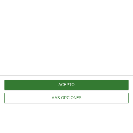
TENDENCIAS
Tiene 15 años y es una de las representantes de
latinoamérica en la COP28
3 min
| 11/12/2023
Hay delegados de todas las naciones. Se da mucha importancia a
la juventud, ya que se considera que el futuro de la Tierra está en
manos de los jóvenes.
ACEPTO
MÁS OPCIONES