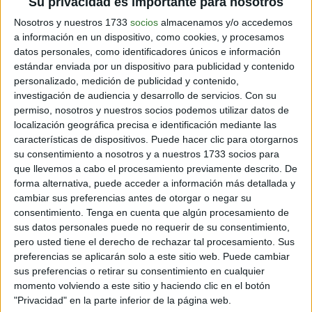
Su privacidad es importante para nosotros
SALUD
Colágeno hidrolizado: el secreto de muchas pieles
Nosotros y nuestros 1733
socios
almacenamos y/o accedemos
jóvenes
a información en un dispositivo, como cookies, y procesamos
datos personales, como identificadores únicos e información
3 min
| 07/04/2025
estándar enviada por un dispositivo para publicidad y contenido
¡Cada vez más personas lo suman a su rutina diaria. Promete piel
personalizado, medición de publicidad y contenido,
luminosa, articulaciones fuertes y un boost de juventud.
investigación de audiencia y desarrollo de servicios.
Con su
permiso, nosotros y nuestros socios podemos utilizar datos de
localización geográfica precisa e identificación mediante las
características de dispositivos. Puede hacer clic para otorgarnos
su consentimiento a nosotros y a nuestros 1733 socios para
que llevemos a cabo el procesamiento previamente descrito. De
forma alternativa, puede acceder a información más detallada y
cambiar sus preferencias antes de otorgar o negar su
consentimiento.
Tenga en cuenta que algún procesamiento de
sus datos personales puede no requerir de su consentimiento,
pero usted tiene el derecho de rechazar tal procesamiento. Sus
ÚLTIMAS NOTICIAS
preferencias se aplicarán solo a este sitio web. Puede cambiar
Australia: jóvenes se asustan con un dragón con
sus preferencias o retirar su consentimiento en cualquier
volantes
momento volviendo a este sitio y haciendo clic en el botón
3 min
| 26/02/2025
"Privacidad" en la parte inferior de la página web.