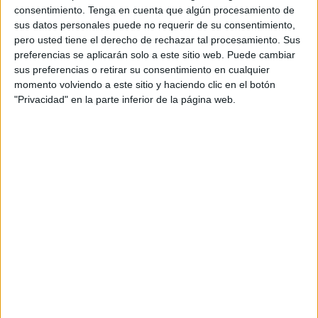
También puede desbloquear capacidades humanas inexploradas.
consentimiento.
Tenga en cuenta que algún procesamiento de
¡Te lo contamos!
sus datos personales puede no requerir de su consentimiento,
pero usted tiene el derecho de rechazar tal procesamiento. Sus
preferencias se aplicarán solo a este sitio web. Puede cambiar
sus preferencias o retirar su consentimiento en cualquier
momento volviendo a este sitio y haciendo clic en el botón
"Privacidad" en la parte inferior de la página web.
BIENESTAR
Los 8 beneficios de la meditación: calmar enojos y
devolver bienestar
9 min
| 29/05/2024
Esta práctica se está haciendo cada vez más común entre las
personas. Conoce los beneficios de la meditación y cómo llevarla a
cabo.