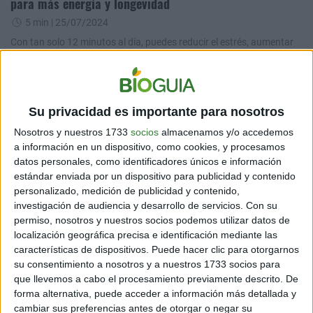
para más energía y longevidad
5 min
| 25/07/2024
Con tan solo 12 minutos al día, puedes reducir el estrés, aumentar
tu energía y, potencialmente, incluso prolongar tu vida. Cómo
ponerlo en práctica.
Su privacidad es importante para nosotros
Nosotros y nuestros 1733
socios
almacenamos y/o accedemos
a información en un dispositivo, como cookies, y procesamos
datos personales, como identificadores únicos e información
estándar enviada por un dispositivo para publicidad y contenido
personalizado, medición de publicidad y contenido,
investigación de audiencia y desarrollo de servicios.
Con su
permiso, nosotros y nuestros socios podemos utilizar datos de
TENDENCIAS
localización geográfica precisa e identificación mediante las
Cómo la meditación profunda puede alterar la actividad
características de dispositivos. Puede hacer clic para otorgarnos
cuántica en el cuerpo
su consentimiento a nosotros y a nuestros 1733 socios para
que llevemos a cabo el procesamiento previamente descrito. De
6 min
| 11/06/2024
forma alternativa, puede acceder a información más detallada y
¿Sabías que la meditación profunda no solo afecta la mente?
cambiar sus preferencias antes de otorgar o negar su