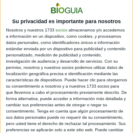
La meditación
es una práctica mental que lleva a cabo
el sujeto con el fin de poder concentrarse y ser
consciente de un pensamiento, actividad o estado
Su privacidad es importante para nosotros
mental
en particular con el fin de entrenar la mente,
obtener mayor claridad y de esa manera poder resolver
Nosotros y nuestros 1733
socios
almacenamos y/o accedemos
a información en un dispositivo, como cookies, y procesamos
aquellas cuestiones que la aquejan,
promoviendo la
datos personales, como identificadores únicos e información
calma y la relajación. Además, de esta manera se
estándar enviada por un dispositivo para publicidad y contenido
desarrolla la conciencia plena y la conexión
personalizado, medición de publicidad y contenido,
espiritual.
investigación de audiencia y desarrollo de servicios.
Con su
permiso, nosotros y nuestros socios podemos utilizar datos de
Las meditaciones son momentos en los que la persona
localización geográfica precisa e identificación mediante las
se toma unos minutos de tranquilidad, lejos de las
características de dispositivos. Puede hacer clic para otorgarnos
personas, o al menos de las charlas, y solo está
su consentimiento a nosotros y a nuestros 1733 socios para
consigo misma, siendo realmente consciente de sus
que llevemos a cabo el procesamiento previamente descrito. De
emociones.
forma alternativa, puede acceder a información más detallada y
cambiar sus preferencias antes de otorgar o negar su
consentimiento.
Tenga en cuenta que algún procesamiento de
sus datos personales puede no requerir de su consentimiento,
pero usted tiene el derecho de rechazar tal procesamiento. Sus
preferencias se aplicarán solo a este sitio web. Puede cambiar