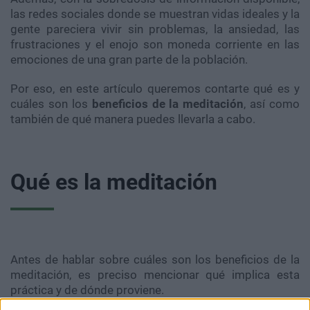
las redes sociales donde se muestran vidas ideales y la
gente pareciera vivir sin problemas, la ansiedad, las
frustraciones y el enojo son moneda corriente en las
emociones de una gran parte de la población.
Por eso, en este artículo queremos contarte qué es y
cuáles son los
beneficios de la meditación
, así como
también de qué manera puedes llevarla a cabo.
Qué es la meditación
Antes de hablar sobre cuáles son los beneficios de la
meditación, es preciso mencionar qué implica esta
práctica y de dónde proviene.