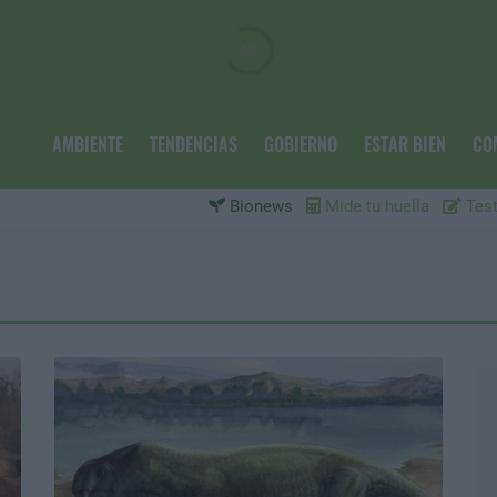
AMBIENTE
TENDENCIAS
GOBIERNO
ESTAR BIEN
CO
Bionews
Mide tu huella
Test