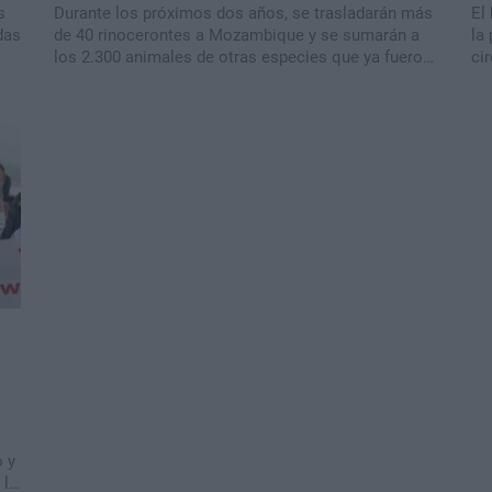
s
Durante los próximos dos años, se trasladarán más
El
das
de 40 rinocerontes a Mozambique y se sumarán a
la
los 2.300 animales de otras especies que ya fueron
ci
reintroducidos. La caza furtiva y la guerra civil son
de
responsables de lo que sucede en el país africano.
 y
 la