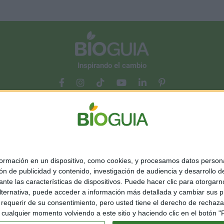
Inspirando el cambio
Contacto
Acerca de nosotros
Suscribete gratis a nuestro Newsletter
mación en un dispositivo, como cookies, y procesamos datos personal
ón de publicidad y contenido, investigación de audiencia y desarrollo de
Política de cookies
Política de privacidad
Configurar privacidad
ediante las características de dispositivos. Puede hacer clic para otorg
ternativa, puede acceder a información más detallada y cambiar sus p
©Bioguia 2026. Todos los derechos reservados
querir de su consentimiento, pero usted tiene el derecho de rechazar t
ualquier momento volviendo a este sitio y haciendo clic en el botón "Pr