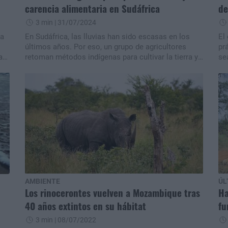
carencia alimentaria en Sudáfrica
de
3 min
| 31/07/2024
na
En Sudáfrica, las lluvias han sido escasas en los
El
l
últimos años. Por eso, un grupo de agricultores
pr
a
retoman métodos indígenas para cultivar la tierra y
se
abastecerse.
AMBIENTE
ÚL
Los rinocerontes vuelven a Mozambique tras
Ha
40 años extintos en su hábitat
fu
3 min
| 08/07/2022