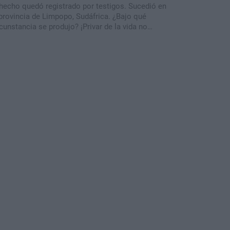
 hecho quedó registrado por testigos. Sucedió en
 provincia de Limpopo, Sudáfrica. ¿Bajo qué
rcunstancia se produjo? ¡Privar de la vida no
biera ser una alternativa!