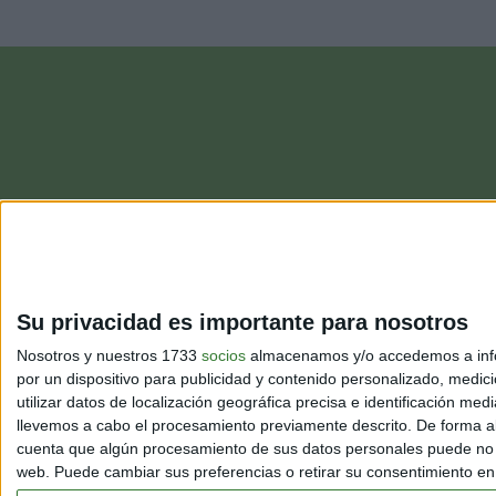
región sobre una superficie de más de 6.000 km2.
Su privacidad es importante para nosotros
Nosotros y nuestros 1733
socios
almacenamos y/o accedemos a infor
por un dispositivo para publicidad y contenido personalizado, medici
utilizar datos de localización geográfica precisa e identificación m
llevemos a cabo el procesamiento previamente descrito. De forma al
cuenta que algún procesamiento de sus datos personales puede no re
web. Puede cambiar sus preferencias o retirar su consentimiento en c