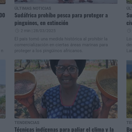
ÚLTIMAS NOTICIAS
ÚL
100
Sudáfrica prohíbe pesca para proteger a
Su
pinguinos, en extinción
ci
2 min
| 28/03/2025
s
El país tomó una medida histórica al prohibir la
Lo
comercialización en ciertas áreas marinas para
de
 n
proteger a los pingüinos africanos.
La
TENDENCIAS
TE
Técnicas indígenas para paliar el clima y la
Bu