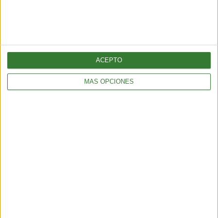
SUSCRÍBETE AL NEWSLETTER Y
SÉ PARTE DEL CAMBIO
ACEPTO
¡Sumate a nuestra comunidad y recibe
en tu correo una selección exclusiva de
MÁS OPCIONES
nuestros contenidos!
Me quiero suscribir