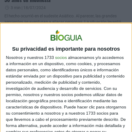
3 min
| 18/07/2024
El hecho ocurrió en el sudeste Asiático. Al parecer, las grandes
serpientes se aventuran a atacar personas. La situación levantó
alarma entre la población.
Su privacidad es importante para nosotros
Nosotros y nuestros 1733
socios
almacenamos y/o accedemos
a información en un dispositivo, como cookies, y procesamos
datos personales, como identificadores únicos e información
estándar enviada por un dispositivo para publicidad y contenido
personalizado, medición de publicidad y contenido,
investigación de audiencia y desarrollo de servicios.
Con su
AMBIENTE
permiso, nosotros y nuestros socios podemos utilizar datos de
Quién es Yvonne Aki-Sawyerr, la alcaldesa plantadora
localización geográfica precisa e identificación mediante las
de árboles
características de dispositivos. Puede hacer clic para otorgarnos
su consentimiento a nosotros y a nuestros 1733 socios para
3 min
| 08/03/2024
que llevemos a cabo el procesamiento previamente descrito. De
Todo inició en 2020, donde tuvo que lidiar con la pandemia. En
forma alternativa, puede acceder a información más detallada y
medio de esta circunstancia, lanzó la campaña
cambiar sus preferencias antes de otorgar o negar su