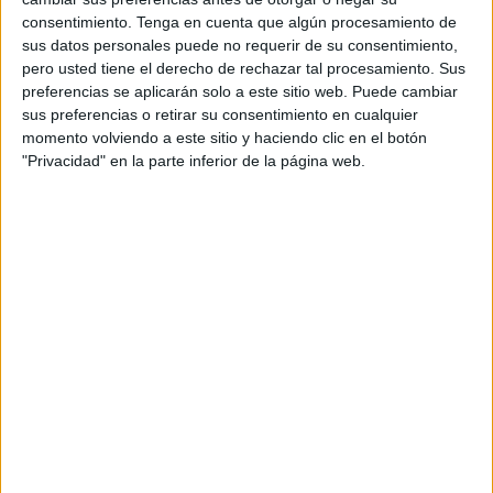
#FreetownTheTreeTown. ¿Qué hizo?
consentimiento.
Tenga en cuenta que algún procesamiento de
sus datos personales puede no requerir de su consentimiento,
pero usted tiene el derecho de rechazar tal procesamiento. Sus
preferencias se aplicarán solo a este sitio web. Puede cambiar
sus preferencias o retirar su consentimiento en cualquier
momento volviendo a este sitio y haciendo clic en el botón
"Privacidad" en la parte inferior de la página web.
TENDENCIAS
Quién es esta líder indígena que se enfrentó a un
gigante minero y ganó
3 min
| 05/03/2024
Es líder de la comunidad indígena mundurukú, en Brasil. Acaban de
premiarla, ya que ha sido considerada como una mujer con una
lucha exitosa contra la minería en las regiones del Amazonas.