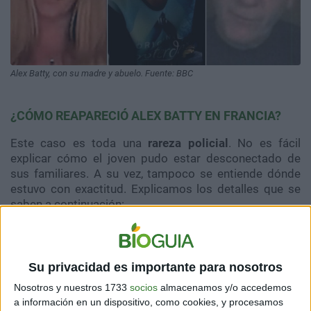
Alex Batty, con su madre y abuelo. Fuente: BBC
¿CÓMO REAPARECIÓ ALEX BATTY EN FRANCIA?
Este caso es toda una
rareza policial
. No es fácil
explicar cómo el joven pudo estar desconectado de
sus familiares. A su vez, tampoco se entiende dónde
estuvo con exactitud. Explicamos los detalles que se
saben a continuación:
Su privacidad es importante para nosotros
Nosotros y nuestros 1733
socios
almacenamos y/o accedemos
a información en un dispositivo, como cookies, y procesamos