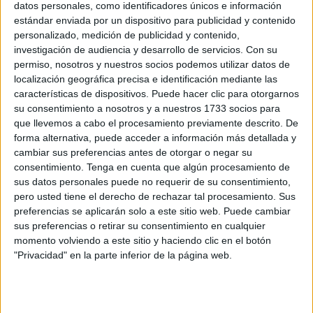
datos personales, como identificadores únicos e información
estándar enviada por un dispositivo para publicidad y contenido
personalizado, medición de publicidad y contenido,
investigación de audiencia y desarrollo de servicios.
Con su
permiso, nosotros y nuestros socios podemos utilizar datos de
localización geográfica precisa e identificación mediante las
características de dispositivos. Puede hacer clic para otorgarnos
-
El chico fue avistado, por última vez, en Málaga,
su consentimiento a nosotros y a nuestros 1733 socios para
España. El 8 de octubre de 2017 fue la última vez que
que llevemos a cabo el procesamiento previamente descrito. De
se tuvo noticias de Alex.
forma alternativa, puede acceder a información más detallada y
cambiar sus preferencias antes de otorgar o negar su
-
En 2018, la abuela de Alex declaró sus sospechas:
consentimiento.
Tenga en cuenta que algún procesamiento de
ella creía que la madre del joven (Melanie Batty) y el
sus datos personales puede no requerir de su consentimiento,
abuelo (David Batty) se habían mudado a una
pero usted tiene el derecho de rechazar tal procesamiento. Sus
comunidad “espiritual” en secreto, llevándose a Alex
preferencias se aplicarán solo a este sitio web. Puede cambiar
con ellos.
sus preferencias o retirar su consentimiento en cualquier
momento volviendo a este sitio y haciendo clic en el botón
-
Aparentemente, la madre y el abuelo del joven
"Privacidad" en la parte inferior de la página web.
deseaban que Alex tuviese un “estilo de vida
alternativo”: sin asistir a la escuela y en contacto con la
naturaleza.