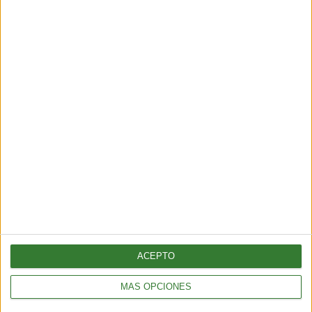
“No producirán ni un litro de
amoniaco”: crece la resistencia
indígena contra un megaproyecto
en el norte de México
Cargando...
ACEPTO
MÁS OPCIONES