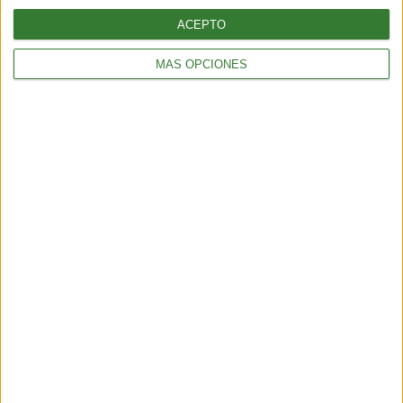
ACEPTO
MÁS OPCIONES
TENDENCIAS
¿Llega el fin del testeo animal? El “ratón hecho con IA” que
podría cambiar para siempre la experimentación en animales
6 min
| 2026-06-21 13:00