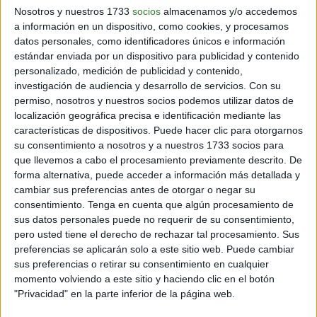
adheridas obtienen nuevos clientes.
Nosotros y nuestros 1733
socios
almacenamos y/o accedemos
a información en un dispositivo, como cookies, y procesamos
datos personales, como identificadores únicos e información
"
Contamos con una
red de marcas adheridas que
estándar enviada por un dispositivo para publicidad y contenido
ofrecen ofertas exclusivas a los clientes que donan a
personalizado, medición de publicidad y contenido,
una causa solidaria
. Con esas ofertas, los donantes
investigación de audiencia y desarrollo de servicios.
Con su
pueden ahorrar incluso más del monto donado. En Club
permiso, nosotros y nuestros socios podemos utilizar datos de
Solidario todos ganan:
localización geográfica precisa e identificación mediante las
características de dispositivos. Puede hacer clic para otorgarnos
su consentimiento a nosotros y a nuestros 1733 socios para
que llevemos a cabo el procesamiento previamente descrito. De
forma alternativa, puede acceder a información más detallada y
cambiar sus preferencias antes de otorgar o negar su
consentimiento.
Tenga en cuenta que algún procesamiento de
sus datos personales puede no requerir de su consentimiento,
pero usted tiene el derecho de rechazar tal procesamiento. Sus
preferencias se aplicarán solo a este sitio web. Puede cambiar
sus preferencias o retirar su consentimiento en cualquier
momento volviendo a este sitio y haciendo clic en el botón
"Privacidad" en la parte inferior de la página web.