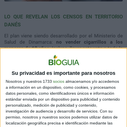
LO QUE REVELAN LOS CENSOS EN TERRITORIO
DANÉS
El plan viene siendo desarrollado por el Ministerio de
Salud de Dinamarca:
no vender cigarrillos a los
menores de 12 años
. Incluso, llevar este veto a toda la
población juvenil. La nicotina estará prohibida para las
nuevas generaciones.
Esta decisión se apuntala en
criterios de salud
, que
Su privacidad es importante para nosotros
además se respaldan en estadísticas poblacionales. Al
Nosotros y nuestros 1733
socios
almacenamos y/o accedemos
respecto, veamos algunos datos interesantes:
a información en un dispositivo, como cookies, y procesamos
datos personales, como identificadores únicos e información
-
Actualmente, un
31% de los daneses con edades
estándar enviada por un dispositivo para publicidad y contenido
comprendidas entre 15 y 29 años
han declarado que
personalizado, medición de publicidad y contenido,
fuman.
investigación de audiencia y desarrollo de servicios.
Con su
permiso, nosotros y nuestros socios podemos utilizar datos de
-
Está demostrado que el tabaco es la
primera causa
localización geográfica precisa e identificación mediante las