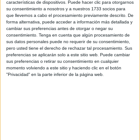
de cáncer en territorio danés
. En el país escandinavo
características de dispositivos. Puede hacer clic para otorgarnos
mueren hasta 13.600 personas al año por este motivo.
su consentimiento a nosotros y a nuestros 1733 socios para
que llevemos a cabo el procesamiento previamente descrito. De
forma alternativa, puede acceder a información más detallada y
cambiar sus preferencias antes de otorgar o negar su
consentimiento.
Tenga en cuenta que algún procesamiento de
sus datos personales puede no requerir de su consentimiento,
pero usted tiene el derecho de rechazar tal procesamiento. Sus
preferencias se aplicarán solo a este sitio web. Puede cambiar
sus preferencias o retirar su consentimiento en cualquier
momento volviendo a este sitio y haciendo clic en el botón
"Privacidad" en la parte inferior de la página web.
-
La mayoría de los fumadores
empezaron este hábito
a inicios de su adolescencia
. Por lo tanto, es la edad
en la cual se deben imponer trabas.
-
Una encuesta reveló que
64% de la población de
Dinamarca
está de acuerdo con este plan, pues hay un