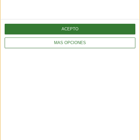
ACEPTO
TENDENCIAS
MÁS OPCIONES
¿Llega el fin del testeo animal? El “ratón hecho con IA” que
podría cambiar para siempre la experimentación en animales
6 min
| 2026-06-21 13:00
TENDENCIAS