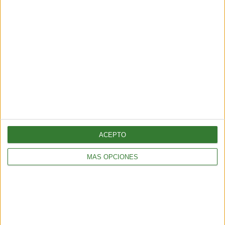
en el norte de México
Cargando...
ACEPTO
MÁS OPCIONES
TENDENCIAS
¿Llega el fin del testeo animal? El “ratón hecho con IA” que