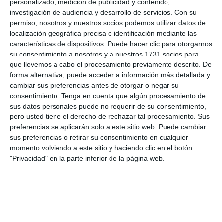
personalizado, medición de publicidad y contenido,
Hasta el momento, su testimonio de separación ha
investigación de audiencia y desarrollo de servicios.
Con su
ganado más de 2,3 millones de visitas
.
permiso, nosotros y nuestros socios podemos utilizar datos de
Adicionalmente, ha logrado muchos comentarios. La
localización geográfica precisa e identificación mediante las
gente siente bastante empatía por lo que ella expresa.
características de dispositivos. Puede hacer clic para otorgarnos
su consentimiento a nosotros y a nuestros 1731 socios para
Aida Sedano no explica mucho sobre las razones que la
que llevemos a cabo el procesamiento previamente descrito. De
llevaron a
pedir el divorcio
. No obstante, si deja en
forma alternativa, puede acceder a información más detallada y
claro que había cosas
que ya no la hacían sentir
cambiar sus preferencias antes de otorgar o negar su
contenta
. Al respecto, hace comentarios como el
consentimiento.
Tenga en cuenta que algún procesamiento de
sus datos personales puede no requerir de su consentimiento,
siguiente:
pero usted tiene el derecho de rechazar tal procesamiento. Sus
preferencias se aplicarán solo a este sitio web. Puede cambiar
sus preferencias o retirar su consentimiento en cualquier
“La verdad que fue muy difícil a mi edad
momento volviendo a este sitio y haciendo clic en el botón
después de tantos años de casada dejar
"Privacidad" en la parte inferior de la página web.
el matrimonio, pero miren ahora donde
estoy... puedo andar por los pasillos el
tiempo que me dé la gana, agarrarlo, si
son tomates, si son manzanas, jugos”