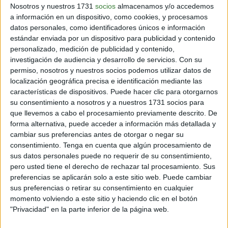
Nosotros y nuestros 1731
socios
almacenamos y/o accedemos
a información en un dispositivo, como cookies, y procesamos
Las imágenes de Chandra
revelan los restos de la
datos personales, como identificadores únicos e información
supernova de Tycho en mucho detalle
, mostrando un
estándar enviada por un dispositivo para publicidad y contenido
patrón de grupos brillantes y otras áreas más débiles.
personalizado, medición de publicidad y contenido,
Eso llevó a los astrónomos a preguntarse si la
investigación de audiencia y desarrollo de servicios.
Con su
aglomeración de elementos fue causada por la
permiso, nosotros y nuestros socios podemos utilizar datos de
explosión que destruyó la estrella, o si evolucionó más
localización geográfica precisa e identificación mediante las
tarde en la evolución del remanente.
características de dispositivos. Puede hacer clic para otorgarnos
su consentimiento a nosotros y a nuestros 1731 socios para
[También podría interesarte:
Una técnica permite
que llevemos a cabo el procesamiento previamente descrito. De
escuchar la música en el interior de las estrellas
]
forma alternativa, puede acceder a información más detallada y
cambiar sus preferencias antes de otorgar o negar su
Los investigadores compararon las imágenes de
consentimiento.
Tenga en cuenta que algún procesamiento de
Chandra, tomadas en dos rangos estrechos de energía
sus datos personales puede no requerir de su consentimiento,
de rayos X, con las proyecciones de dos simulaciones
pero usted tiene el derecho de rechazar tal procesamiento. Sus
por computadora diferentes.
preferencias se aplicarán solo a este sitio web. Puede cambiar
sus preferencias o retirar su consentimiento en cualquier
Un análisis estadístico indica los cúmulos de
momento volviendo a este sitio y haciendo clic en el botón
elementos se formaron
como resultado de la
"Privacidad" en la parte inferior de la página web.
explosión en sí misma
, posiblemente porque la