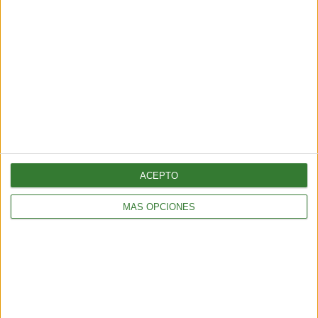
TENDENCIAS
¿Llega el fin del testeo animal? El “ratón hecho con IA” que
podría cambiar para siempre la experimentación en animales
6 min
| 2026-06-21 13:00
ACEPTO
MÁS OPCIONES
TENDENCIAS
El turismo sostenible tiene su semana en América Latina: qué