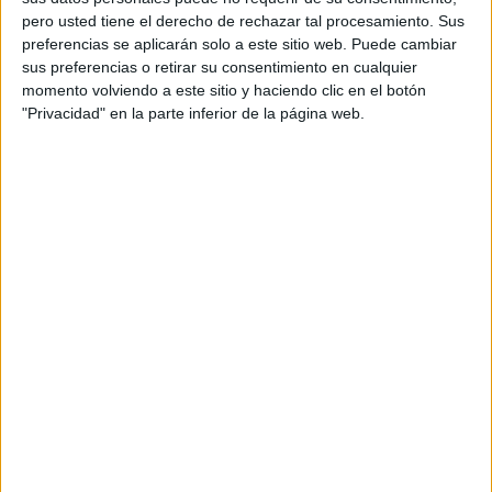
pero usted tiene el derecho de rechazar tal procesamiento. Sus
preferencias se aplicarán solo a este sitio web. Puede cambiar
sus preferencias o retirar su consentimiento en cualquier
momento volviendo a este sitio y haciendo clic en el botón
"Privacidad" en la parte inferior de la página web.
UN VERDADERO EJEMPLO EN TIEMPOS DE
PANDEMIA
Sin duda, se convierte en paradigma para
derribar
estereotipos de la tercera edad
. Asimismo, el
demuestra que
estos periodos de cuarentena pueden
ser de provecho
. Mucha gente simplemente se limita
esperar que se suspende la situación.
No obstante, este género colombiano ha realizado
un
buen aporte aprovechando la situación actual
. Por lo