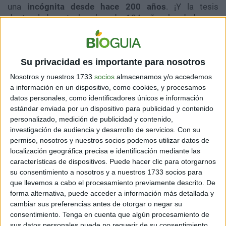
una
incógnita desde hace 200 años
. ¡Y la tesis
doctoral de este hombre de 104 años ha dado una
contestación al respecto!
Esta tesis aún está en discusión. Sucede que los
trabajos doctorales son revisados en detalle
,
Su privacidad es importante para nosotros
implicando muchas consultas entre el jurado y quienes
Nosotros y nuestros 1733
socios
almacenamos y/o accedemos
presentan el trabajo. No obstante, ya se tienen buenas
a información en un dispositivo, como cookies, y procesamos
noticias y puntos a favor.
datos personales, como identificadores únicos e información
estándar enviada por un dispositivo para publicidad y contenido
Lucio Chiquito Caicedo
asevera que el tip de su
personalizado, medición de publicidad y contenido,
longevidad es:
bañarse con agua fría, alimentarse con
investigación de audiencia y desarrollo de servicios.
Con su
frutas y estudiar siempre
. Dice que lo peor para la
permiso, nosotros y nuestros socios podemos utilizar datos de
vejez es caer en la inactividad. Por eso es que ha
localización geográfica precisa e identificación mediante las
logrado hacer su labor de doctorado con más de cien
características de dispositivos. Puede hacer clic para otorgarnos
años.
su consentimiento a nosotros y a nuestros 1733 socios para
que llevemos a cabo el procesamiento previamente descrito. De
forma alternativa, puede acceder a información más detallada y
cambiar sus preferencias antes de otorgar o negar su
consentimiento.
Tenga en cuenta que algún procesamiento de
sus datos personales puede no requerir de su consentimiento,