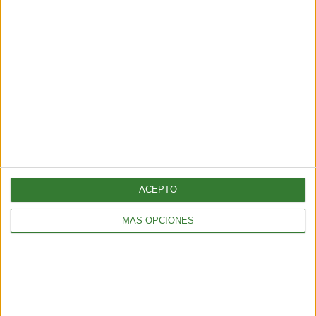
TURISMO
ACEPTO
Chubut, corazón de la Patagonia
3 min
| 2026-04-07 14:34
MÁS OPCIONES