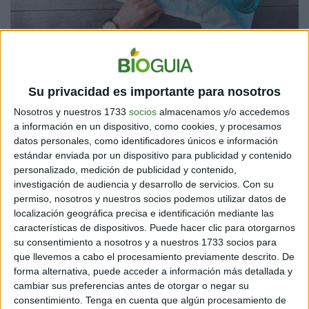
Su privacidad es importante para nosotros
ITINERARIO DE VIAJE CON AYUDA DE LA
Nosotros y nuestros 1733
socios
almacenamos y/o accedemos
INTELIGENCIA ARTIFICIAL
a información en un dispositivo, como cookies, y procesamos
Un viaje es un mapa, una planificación, donde se tiene
datos personales, como identificadores únicos e información
en cuenta:
lugares, transportes, alojamientos,
estándar enviada por un dispositivo para publicidad y contenido
personalizado, medición de publicidad y contenido,
presupuesto y actividades
. Además, está el tema del
investigación de audiencia y desarrollo de servicios.
Con su
cronograma: ¿cuánto dura el viaje?, ¿cuánto tiempo
permiso, nosotros y nuestros socios podemos utilizar datos de
permanecer en los destinos elegidos?
localización geográfica precisa e identificación mediante las
características de dispositivos. Puede hacer clic para otorgarnos
su consentimiento a nosotros y a nuestros 1733 socios para
que llevemos a cabo el procesamiento previamente descrito. De
forma alternativa, puede acceder a información más detallada y
cambiar sus preferencias antes de otorgar o negar su
consentimiento.
Tenga en cuenta que algún procesamiento de