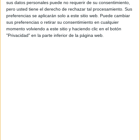
sus datos personales puede no requerir de su consentimiento,
pero usted tiene el derecho de rechazar tal procesamiento. Sus
preferencias se aplicarán solo a este sitio web. Puede cambiar
sus preferencias o retirar su consentimiento en cualquier
momento volviendo a este sitio y haciendo clic en el botón
"Privacidad" en la parte inferior de la página web.
Considerando lo antes comentado, hay que
formular
las preguntas correctas a la IA
. Para ello, dejamos un
ejemplo de formulario para estos casos:
-
Destino del viaje
: una buena opción es usar OpenAI
para elegir un sitio. Es cuestión de indicar intereses,
precios y tiempo.
-
Duración del viaje
: se indica a la IA el tiempo que se
posee (días, semanas, meses) y esta tecnología nos
dirá qué destinos y actividades se pueden aprovechar
en ese lapso.
-
Intereses y preferencias
: la IA necesita que le des