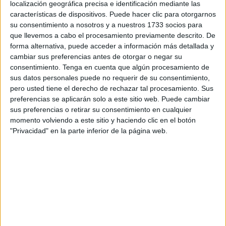
localización geográfica precisa e identificación mediante las
características de dispositivos. Puede hacer clic para otorgarnos
su consentimiento a nosotros y a nuestros 1733 socios para
que llevemos a cabo el procesamiento previamente descrito. De
forma alternativa, puede acceder a información más detallada y
cambiar sus preferencias antes de otorgar o negar su
consentimiento.
Tenga en cuenta que algún procesamiento de
sus datos personales puede no requerir de su consentimiento,
pero usted tiene el derecho de rechazar tal procesamiento. Sus
Pero, no hay que olvidar que los ríos desembocan en el
preferencias se aplicarán solo a este sitio web. Puede cambiar
océano con sus aguas contaminadas. El
agua de las
sus preferencias o retirar su consentimiento en cualquier
playas de Paraty son de color marrón
, oscuras, por la
momento volviendo a este sitio y haciendo clic en el botón
contaminación de aguas residuales. Y son esas aguas
"Privacidad" en la parte inferior de la página web.
las que inundan la ciudad cuando sube la marea.
Una situación que compromete la
higiene. No es solo que los ríos y las
playas están atestados de contaminación
por desechos orgánicos. Es que esas
aguas entran a las calles, plazas y hasta