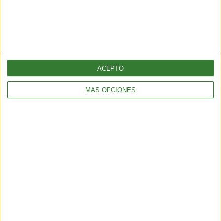
ACEPTO
MÁS OPCIONES
TURISMO
Chubut, corazón de la Patagonia
3 min
| 2026-04-07 14:34