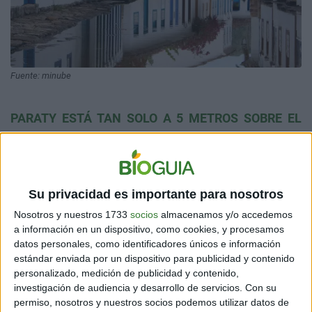
Fuente: minube
PARATY ESTÁ TAN SOLO A 5 METROS SOBRE EL
NIVEL DEL MAR
Estamos hablando de que su punto más alto está a
cinco metros por encima del nivel marino. Por eso,
Su privacidad es importante para nosotros
cuando suben las mareas, muchas de las calles del
poblado se inunda
n. Paraty cuenta con altas aceras
Nosotros y nuestros 1733
socios
almacenamos y/o accedemos
para que la gente pueda caminar.
a información en un dispositivo, como cookies, y procesamos
datos personales, como identificadores únicos e información
estándar enviada por un dispositivo para publicidad y contenido
personalizado, medición de publicidad y contenido,
investigación de audiencia y desarrollo de servicios.
Con su
permiso, nosotros y nuestros socios podemos utilizar datos de