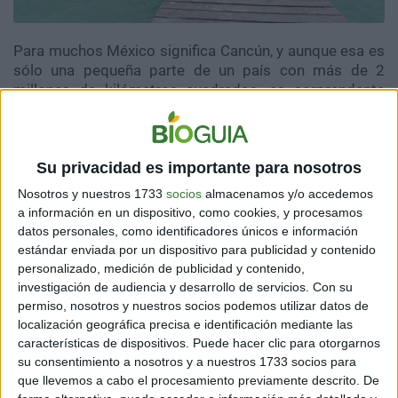
Para muchos México significa Cancún, y aunque esa es
sólo una pequeña parte de un país con más de 2
millones de kilómetros cuadrados, es sorprendente
que a sólo unas horas de ahí esté una de las lagunas
más impresionantes que podrás ver en tu vida. Alejado
de la fiesta y el bullicio de Cancún puedes llegar a
Su privacidad es importante para nosotros
Bacalar, donde se encuentra la Laguna de los Siete
Colores, cuyo nombre sí cumple las expectativas. Si ya
Nosotros y nuestros 1733
socios
almacenamos y/o accedemos
llegaste tan lejos, no dejes pasar la oportunidad de
a información en un dispositivo, como cookies, y procesamos
hospedarte en alguna de las cabañas cuyas
datos personales, como identificadores únicos e información
habitaciones dan directo a la laguna.
estándar enviada por un dispositivo para publicidad y contenido
personalizado, medición de publicidad y contenido,
investigación de audiencia y desarrollo de servicios.
Con su
permiso, nosotros y nuestros socios podemos utilizar datos de
localización geográfica precisa e identificación mediante las
características de dispositivos. Puede hacer clic para otorgarnos
su consentimiento a nosotros y a nuestros 1733 socios para
que llevemos a cabo el procesamiento previamente descrito. De