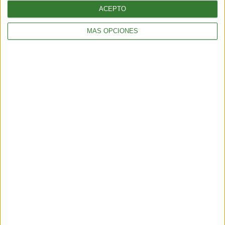
ACEPTO
MÁS OPCIONES
Talampaya: el desafío de proteger
250 millones de años de historia
Cargando...