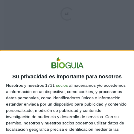
¿De qué se trata la matanza
Su privacidad es importante para nosotros
de pingüinos detrás del juicio
Nosotros y nuestros 1731
socios
almacenamos y/o accedemos
a información en un dispositivo, como cookies, y procesamos
histórico en Punta Tombo?.
datos personales, como identificadores únicos e información
estándar enviada por un dispositivo para publicidad y contenido
personalizado, medición de publicidad y contenido,
investigación de audiencia y desarrollo de servicios.
Con su
permiso, nosotros y nuestros socios podemos utilizar datos de
localización geográfica precisa e identificación mediante las
El Superior Tribunal de Justicia, constituido por los