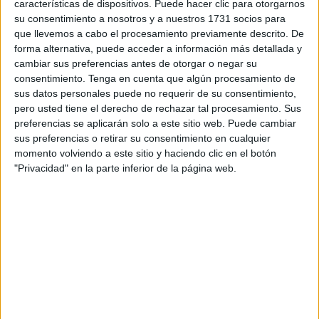
características de dispositivos. Puede hacer clic para otorgarnos
jueces María Martini, Eve Ponce y Carlos Richieri, había
su consentimiento a nosotros y a nuestros 1731 socios para
determinado: “Ricardo Adolfo La Regina, sin
que llevemos a cabo el procesamiento previamente descrito. De
autorización administrativa previa sobre impacto
forma alternativa, puede acceder a información más detallada y
ambiental y
mediante la utilización de maquinaria
cambiar sus preferencias antes de otorgar o negar su
pesada (retroexcavadora) procedió al desmonte
consentimiento.
Tenga en cuenta que algún procesamiento de
completo de vegetación nativa
y remoción de suelo
sus datos personales puede no requerir de su consentimiento,
provocando daños irreversibles a la fauna y flora
pero usted tiene el derecho de rechazar tal procesamiento. Sus
autóctonas del lugar, dañando el hábitat reproductivo
preferencias se aplicarán solo a este sitio web. Puede cambiar
del Pingüino de Magallanes
y en el último de los
sus preferencias o retirar su consentimiento en cualquier
momento volviendo a este sitio y haciendo clic en el botón
hechos también,
arrollando un alto número de
"Privacidad" en la parte inferior de la página web.
pingüinos vivos de diferentes edades, matándolos,
lastimándolos y causándoles sufrimiento
como así
también arrollando huevos en etapa de incubación”.
Si bien
el tribunal chubutense proclamó al productor
culpable por “un hecho en modalidad de delito
continuado
” y “en concurso ideal con el delito de
crueldad animal”, también
lo absolvieron por el delito
de crueldad animal
, en lo que respecta al trazado del
“Camino B”, ya que en ese ciclo de tiempo se estaba en