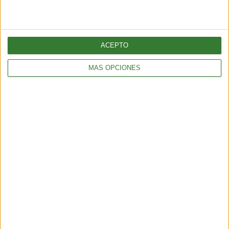
ACEPTO
MÁS OPCIONES
ÚLTIMAS NOTICIAS
Terremoto en Venezuela: qué causó el doblete sísmico de 7,5 y
por qué el país es uno de los más vulnerables de Sudamérica
5 min
| 2026-06-25 15:02