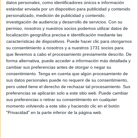
datos personales, como identificadores únicos e información
esporádica y localizada, lo que refuerza su carácter
estándar enviada por un dispositivo para publicidad y contenido
enigmático.
personalizado, medición de publicidad y contenido,
investigación de audiencia y desarrollo de servicios.
Con su
permiso, nosotros y nuestros socios podemos utilizar datos de
POR QUÉ LA MIEL PUEDE VOLVERSE VIOLETA
localización geográfica precisa e identificación mediante las
características de dispositivos. Puede hacer clic para otorgarnos
Aunque no existe una explicación científica definitiva,
su consentimiento a nosotros y a nuestros 1731 socios para
las hipótesis más aceptadas apuntan a factores
que llevemos a cabo el procesamiento previamente descrito. De
ambientales:
forma alternativa, puede acceder a información más detallada y
cambiar sus preferencias antes de otorgar o negar su
Minerales presentes en el suelo, que podrían influir
consentimiento.
Tenga en cuenta que algún procesamiento de
en el néctar
sus datos personales puede no requerir de su consentimiento,
pero usted tiene el derecho de rechazar tal procesamiento. Sus
Reacciones enzimáticas durante el proceso de
preferencias se aplicarán solo a este sitio web. Puede cambiar
transformación de néctar en miel
sus preferencias o retirar su consentimiento en cualquier
momento volviendo a este sitio y haciendo clic en el botón
"Privacidad" en la parte inferior de la página web.
Fuentes florales específicas, aún no identificadas
con precisión