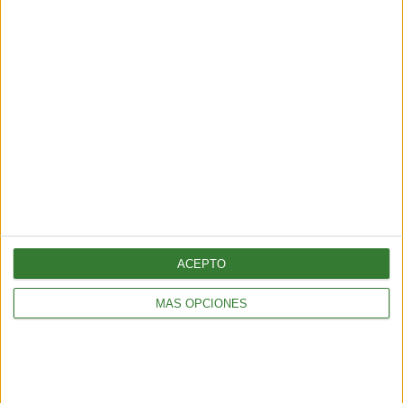
ÚLTIMAS NOTICIAS
Terremoto en Venezuela: qué causó el doblete sísmico de 7,5 y
por qué el país es uno de los más vulnerables de Sudamérica
5 min
| 2026-06-25 15:02
ACEPTO
MÁS OPCIONES
ÚLTIMAS NOTICIAS
Por qué cada vez más personas dan hogar a “perros abuelos”
2 min
| 2026-03-10 11:21