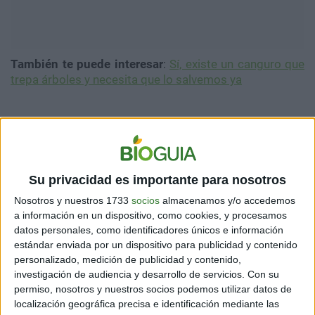
También te puede interesar
:
Sí, existe un canguro que
trepa árboles y necesita que lo salvemos ya
CONSECUENCIAS EN EL MEDIO AMBIENTE
Este proceso además de modificar el color de la nieve
tiene consecuencias más amplias para el medio
Su privacidad es importante para nosotros
ambiente. La astaxantina protege a las algas y
contribuye a que la nieve absorba más luz solar en
Nosotros y nuestros 1733
socios
almacenamos y/o accedemos
lugar de reflejarla, lo que aumenta la cantidad de calor
a información en un dispositivo, como cookies, y procesamos
absorbido por la nieve. Como indicó BBC,
mientras que
datos personales, como identificadores únicos e información
la nieve blanca refleja hasta un 90% de la luz solar, la
estándar enviada por un dispositivo para publicidad y contenido
nieve teñida de rojo por las algas muestra una
personalizado, medición de publicidad y contenido,
investigación de audiencia y desarrollo de servicios.
Con su
proporción mucho menor
.
permiso, nosotros y nuestros socios podemos utilizar datos de
localización geográfica precisa e identificación mediante las
Este cambio en la reflectividad tiene un impacto