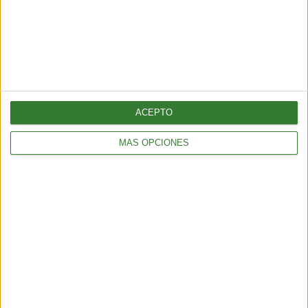
ACEPTO
MÁS OPCIONES
El basural más contaminante del
mundo está en Argentina y libera
un gas 80 veces más potente que