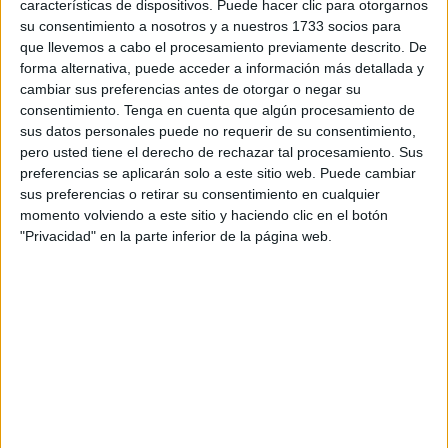
características de dispositivos. Puede hacer clic para otorgarnos
directo en el calentamiento global, ya que la nieve
su consentimiento a nosotros y a nuestros 1733 socios para
derretida expone más superficie de hielo o tierra, lo que
que llevemos a cabo el procesamiento previamente descrito. De
acelera el derretimiento de los glaciares y las capas de
forma alternativa, puede acceder a información más detallada y
nieve.
cambiar sus preferencias antes de otorgar o negar su
consentimiento.
Tenga en cuenta que algún procesamiento de
El suceso de la nieve de sangre también está
sus datos personales puede no requerir de su consentimiento,
relacionado con la retroalimentación positiva que
pero usted tiene el derecho de rechazar tal procesamiento. Sus
acelera aún más este proceso. A medida que la nieve
preferencias se aplicarán solo a este sitio web. Puede cambiar
se derrite y se crean áreas más húmedas, las
sus preferencias o retirar su consentimiento en cualquier
condiciones se vuelven aún más favorables para la
momento volviendo a este sitio y haciendo clic en el botón
proliferación de las microalgas, creando un círculo
"Privacidad" en la parte inferior de la página web.
vicioso. Este efecto de retroalimentación amplifica los
efectos del cambio climático, ya que el deshielo genera
más agua que a su vez favorece la expansión de las
algas, acelerando aún más el calentamiento de la
región y la desaparición de la nieve estacional.
A nivel global, este fenómeno está cobrando una
relevancia creciente debido a su impacto ambiental y
su relación con el cambio climático
. Eric Maréchal,
coordinador de un estudio en los Alpes, publicado en