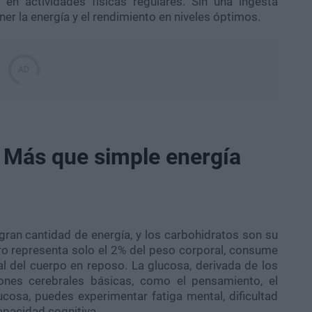
 en actividades físicas regulares. Sin una ingesta
er la energía y el rendimiento en niveles óptimos.
: Más que simple energía
ran cantidad de energía, y los carbohidratos son su
bro representa solo el 2% del peso corporal, consume
l del cuerpo en reposo. La glucosa, derivada de los
iones cerebrales básicas, como el pensamiento, el
ucosa, puedes experimentar fatiga mental, dificultad
apacidad cognitiva.