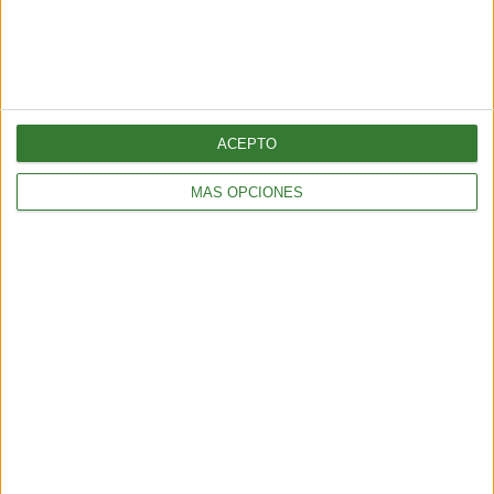
amenaza: ¿por qué cada vez hay más fuegos extremos?
5 min
| 2026-07-28 13:00
ACEPTO
MÁS OPCIONES
AMBIENTE
¿Es posible convertir la noche en día? El polémico proyecto que
busca iluminar la Tierra desde el espacio
6 min
| 2026-07-25 13:00