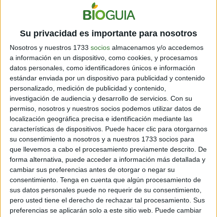
El equivalente a la superficie de un
campo de fútbol cada 25 segundos es
lo que se deforesta en Indonesia para
Su privacidad es importante para nosotros
obtener el aceite de palma. Los
Nosotros y nuestros 1733
socios
almacenamos y/o accedemos
orangutanes de Borneo, que pasan más
a información en un dispositivo, como cookies, y procesamos
datos personales, como identificadores únicos e información
del 90% de su vida en los árboles, se
estándar enviada por un dispositivo para publicidad y contenido
han reducido a la mitad en los últimos
personalizado, medición de publicidad y contenido,
16 años.
investigación de audiencia y desarrollo de servicios.
Con su
permiso, nosotros y nuestros socios podemos utilizar datos de
localización geográfica precisa e identificación mediante las
características de dispositivos. Puede hacer clic para otorgarnos
"Rang-tan"
fue realizado por la agencia Mother, dirigida
su consentimiento a nosotros y a nuestros 1733 socios para
por Salon Alpin, y producida por Passion Animation
que llevemos a cabo el procesamiento previamente descrito. De
Studios.
forma alternativa, puede acceder a información más detallada y
cambiar sus preferencias antes de otorgar o negar su
¡Digámosle que no al aceite de palma!
consentimiento.
Tenga en cuenta que algún procesamiento de
sus datos personales puede no requerir de su consentimiento,
pero usted tiene el derecho de rechazar tal procesamiento. Sus
preferencias se aplicarán solo a este sitio web. Puede cambiar